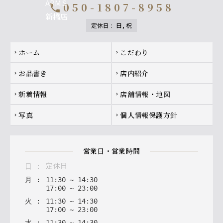
050-1807-8958
call
定休日
:
日, 祝
Footer navigation
ホーム
こだわり
chevron_right
chevron_right
お品書き
店内紹介
chevron_right
chevron_right
新着情報
店舗情報・地図
chevron_right
chevron_right
写真
個人情報保護方針
chevron_right
chevron_right
営業日・営業時間
定休日
日
:
月
:
11
:
30
~
14
:
30
17
:
00
~
23
:
00
火
:
11
:
30
~
14
:
30
17
:
00
~
23
:
00
水
:
11
:
30
~
14
:
30