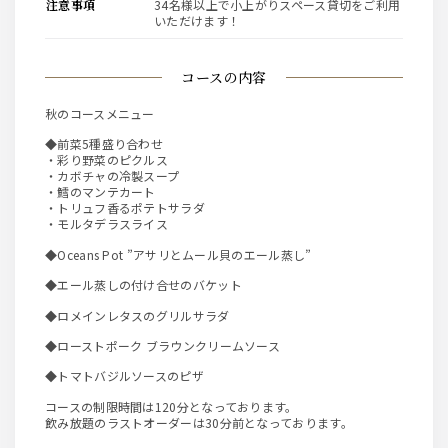
注意事項
34名様以上で小上がりスペース貸切をご利用
いただけます！
コースの内容
秋のコースメニュー
◆前菜5種盛り合わせ
・彩り野菜のピクルス
・カボチャの冷製スープ
・鱈のマンテカート
・トリュフ香るポテトサラダ
・モルタデラスライス
◆Oceans Pot ”アサリとムール貝のエール蒸し”
◆エール蒸しの付け合せのバケット
◆ロメインレタスのグリルサラダ
◆ローストポーク ブラウンクリームソース
◆トマトバジルソースのピザ
コースの制限時間は120分となっております。
飲み放題のラストオーダーは30分前となっております。