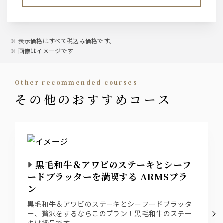
ハーフ、東京クラフトペールエール、プレミアムモルツ 黒
ウィスキー
ジムビーム ハイボール、ジンジャーハイボール、スモーキ
表示価格はすべて税込み価格です。
ーハイボール、マスカットハイボール
画像はイメージです
サワー
other recommended courses
レモンサワー、グレープフルーツサワー
その他のおすすめコース
ワイン
スパークリングワイン(ボトル・グラス)、赤ワイン、白ワ
イン
カクテル
黒毛和牛＆アワビのステーキとシーフ
ラムコーク、テキーラオレンジ、ジントニック、モスコミ
ードプラッターを満喫する ARMSプラ
ュール、ウォッカグレープフルーツ、ファジーネーブル、
ン
カシスソーダ
黒毛和牛＆アワビのステーキとシーフードプラッタ
ー、贅沢をするならこのプラン！黒毛和牛のステー
ソフトドリンク
キは絶品です。