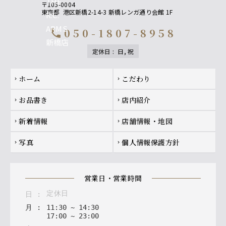
〒105-0004
東京都
港区新橋2-14-3 新橋レンガ通り会館 1F
050-1807-8958
call
定休日
:
日, 祝
Footer navigation
ホーム
こだわり
chevron_right
chevron_right
お品書き
店内紹介
chevron_right
chevron_right
新着情報
店舗情報・地図
chevron_right
chevron_right
写真
個人情報保護方針
chevron_right
chevron_right
営業日・営業時間
定休日
日
:
月
:
11
:
30
~
14
:
30
17
:
00
~
23
:
00