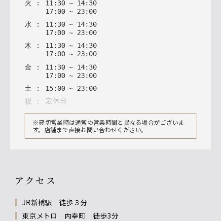
火
:
11
:
30
~
14
:
30
17
:
00
~
23
:
00
水
:
11
:
30
~
14
:
30
17
:
00
~
23
:
00
木
:
11
:
30
~
14
:
30
17
:
00
~
23
:
00
金
:
11
:
30
~
14
:
30
17
:
00
~
23
:
00
土
:
15
:
00
~
23
:
00
定休日
祝
:
※貸切営業時は通常の営業時間と異なる場合がございま
す。店舗まで直接お問い合わせください。
アクセス
JR新橋駅 徒歩３分
東京メトロ 内幸町 徒歩3分