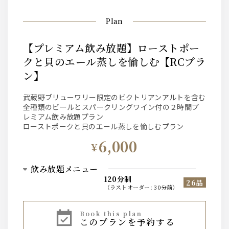
Plan
【プレミアム飲み放題】ローストポー
クと貝のエール蒸しを愉しむ【RCプラ
ン】
武蔵野ブリューワリー限定のビクトリアンアルトを含む
全種類のビールとスパークリングワイン付の２時間プ
レミアム飲み放題プラン
ローストポークと貝のエール蒸しを愉しむプラン
6,000
¥
飲み放題メニュー
120分制
26品
（
ラストオーダー
:
30分前
）
ビール
book this plan
このプランを予約する
ビクトリアンアルト、ザ・プレミアム・モルツ、ハーフ＆