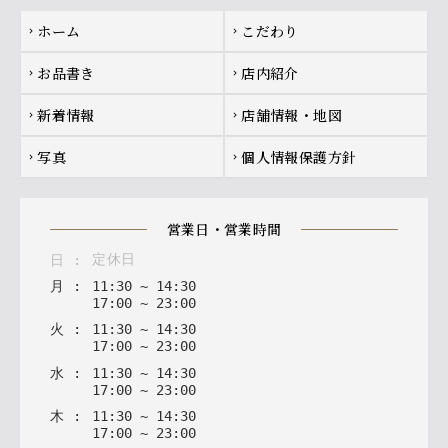
Footer navigation
ホーム
こだわり
chevron_right
chevron_right
お品書き
店内紹介
chevron_right
chevron_right
新着情報
店舗情報・地図
chevron_right
chevron_right
写真
個人情報保護方針
chevron_right
chevron_right
営業日・営業時間
定休日
日
:
月
:
11
:
30
~
14
:
30
17
:
00
~
23
:
00
火
:
11
:
30
~
14
:
30
17
:
00
~
23
:
00
水
:
11
:
30
~
14
:
30
17
:
00
~
23
:
00
木
:
11
:
30
~
14
:
30
17
:
00
~
23
:
00