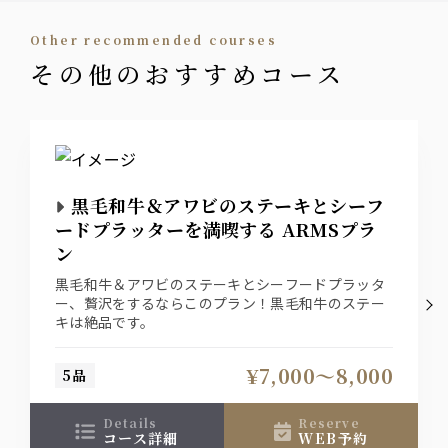
カクテル
other recommended courses
ハイボール
その他のおすすめコース
サワー
ソフトドリンク各種
黒毛和牛＆アワビのステーキとシーフ
ードプラッターを満喫する ARMSプラ
ン
黒毛和牛＆アワビのステーキとシーフードプラッタ
ー、贅沢をするならこのプラン！黒毛和牛のステー
キは絶品です。
¥7,000〜8,000
5品
details
reserve
コース詳細
WEB予約