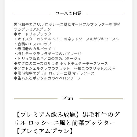
コースの内容
黒毛和牛のグリル ロッシーニ風とオードブルプッラターを満喫
するプレミアムプラン
◆オードブルプラッター
・オイスターカクテル ～ミニョネットソース＆ザジキソース～
・合鴨のエスカロップ
・赤海老のカルパッチョ
・柿とモッツラレラチーズのカプレーゼ
・トリュフ香るキノコの冷製ポタージュ
◆マグロのニース風サラダ ホットチェダーチーズソース
◆ソフトシェルクラブのフリット ～根菜のフリット添え～
◆黒毛和牛のグリル ロッシー二風 マデラソース
◆生ハムとポッタルガのペペロンチーノ
Plan
【プレミアム飲み放題】黒毛和牛のグ
リル ロッシーニ風と前菜プッラター
【プレミアムプラン】