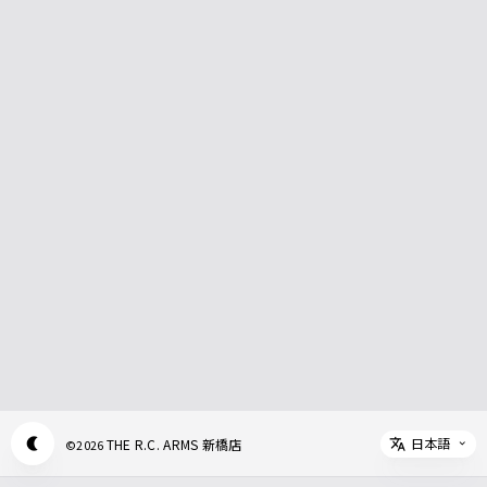
日本語
THE R.C. ARMS 新橋店
©
2026
Appearance mode switch
Select 