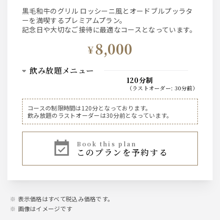
黒毛和牛のグリル ロッシーニ風とオードブルプッラタ
ーを満喫するプレミアムプラン。
記念日や大切なご接待に最適なコースとなっています。
8,000
¥
飲み放題メニュー
120分制
（
ラストオーダー
:
30分前
）
ビール
コースの制限時間は120分となっております。
飲み放題のラストオーダーは30分前となっています。
ビクトリアンアルト
東京クラフトエール
プレミアムモルツ
book this plan
黒プレミアムモルツ
このプランを予約する
ハーフ&ハーフ
ワイン
スパークリングワイン
表示価格はすべて税込み価格です。
赤ワイン
白ワイン
画像はイメージです