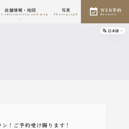
店舗情報・地図
写真
WEB予約
ore information and map
photograph
reserve
日本語
Select
ラン！ご予約受け賜ります！