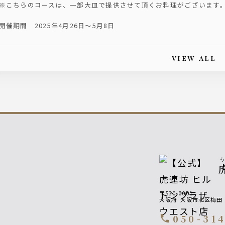
※こちらのコースは、一部大皿で提供させて頂くお料理がございます
開催期間 2025年4月26日～5月8日
VIEW ALL
is article's paging
〒530-0001
大阪府
大阪市北区梅田
050-31
call