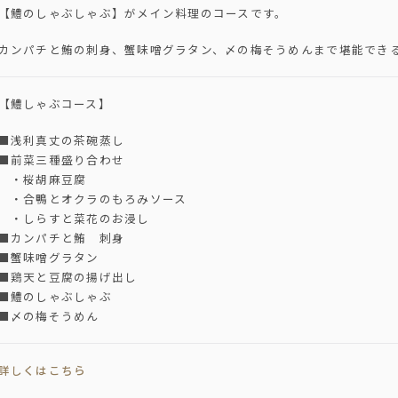
【鱧のしゃぶしゃぶ】がメイン料理のコースです。
カンパチと鮪の刺身、蟹味噌グラタン、〆の梅そうめんまで堪能でき
【鱧しゃぶコース】
■浅利真丈の茶碗蒸し
■前菜三種盛り合わせ
・桜胡麻豆腐
・合鴨とオクラのもろみソース
・しらすと菜花のお浸し
■カンパチと鮪 刺身
■蟹味噌グラタン
■鶏天と豆腐の揚げ出し
■鱧のしゃぶしゃぶ
■〆の梅そうめん
詳しくはこちら