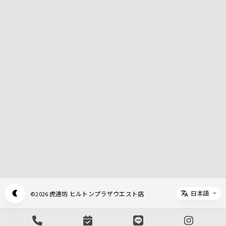
日本語
虎連坊 ヒルトンプラザウエスト店
©
2026
Appearance mode switch
Select 