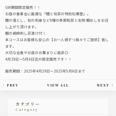
GW期間限定販売！！
お昼の食事会に最適な『鱧と旬菜の特別松華堂』。
鱧の落とし、旬の刺身など9種の季節和菜と名物 鯛めしをお召
し上がり頂けます。
鯛の胡麻刺し茶漬け付！
本コースはお客様も安心の【お一人様ずつ銘々でご提供】致し
ます。
大切な会食やお昼のお集まりに是非◎
4月29日～5月6日迄の限定販売です！！
販売期間：2025年4月29日～2025年5月6日まで
PREV
VIEW ALL
NEXT
This article's paging
カテゴリー
category