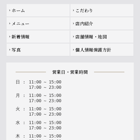
Footer navigation
ホーム
こだわり
chevron_right
chevron_right
メニュー
店内紹介
chevron_right
chevron_right
新着情報
店舗情報・地図
chevron_right
chevron_right
写真
個人情報保護方針
chevron_right
chevron_right
営業日・営業時間
日
:
11
:
00
~
15
:
00
17
:
00
~
23
:
00
月
:
11
:
00
~
15
:
00
17
:
00
~
23
:
00
火
:
11
:
00
~
15
:
00
17
:
00
~
23
:
00
水
:
11
:
00
~
15
:
00
17
:
00
~
23
:
00
木
:
11
:
00
~
15
:
00