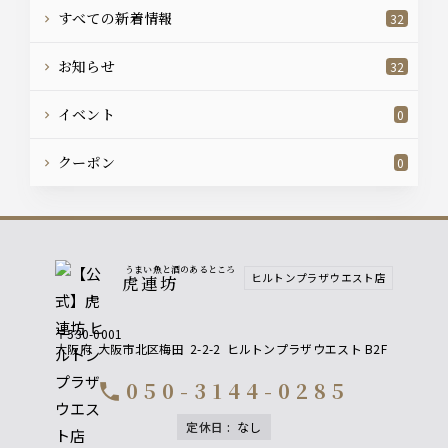
すべての新着情報
32
お知らせ
32
イベント
0
クーポン
0
うまい魚と酒のあるところ
ヒルトンプラザウエスト店
虎連坊
〒530-0001
大阪府
大阪市北区梅田
2-2-2
ヒルトンプラザウエスト B2F
050-3144-0285
call
定休日
:
なし