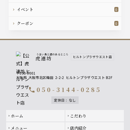
イベント
0
クーポン
0
うまい魚と酒のあるところ
ヒルトンプラザウエスト店
虎連坊
〒530-0001
大阪府
大阪市北区梅田
2-2-2
ヒルトンプラザウエスト B2F
050-3144-0285
call
定休日
:
なし
Footer navigation
ホーム
こだわり
chevron_right
chevron_right
メニュー
店内紹介
chevron_right
chevron_right