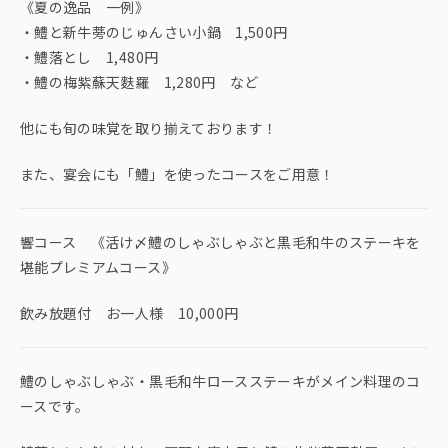
《夏の逸品 一例》
・鱧と新牛蒡のじゅんさい小鍋 1,500円
・鱧落とし 1,480円
・鱧の梅紫蘇天麩羅 1,280円 など
他にも旬の味覚を取り揃えております！
また、宴会にも「鱧」を使ったコースをご用意！
響コース 《活け〆鱧のしゃぶしゃぶと黒毛和牛のステーキを
堪能プレミアムコース》
飲み放題付 お一人様 10,000円
鱧のしゃぶしゃぶ・黒毛和牛ロースステーキがメイン料理のコ
ースです。