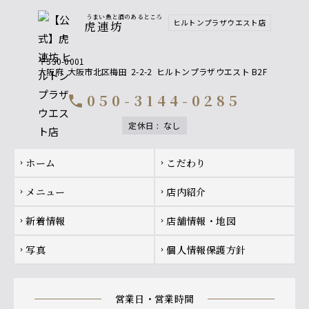
うまい魚と酒のあるところ
ヒルトンプラザウエスト店
虎連坊
〒530-0001
大阪府
大阪市北区梅田
2-2-2
ヒルトンプラザウエスト B2F
050-3144-0285
call
定休日
:
なし
Footer navigation
ホーム
こだわり
chevron_right
chevron_right
メニュー
店内紹介
chevron_right
chevron_right
新着情報
店舗情報・地図
chevron_right
chevron_right
写真
個人情報保護方針
chevron_right
chevron_right
営業日・営業時間