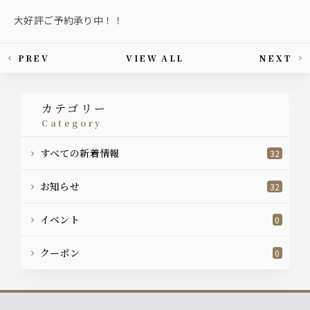
大好評ご予約承り中！！
PREV
VIEW ALL
NEXT
This article's paging
カテゴリー
category
すべての新着情報
32
お知らせ
32
イベント
0
クーポン
0