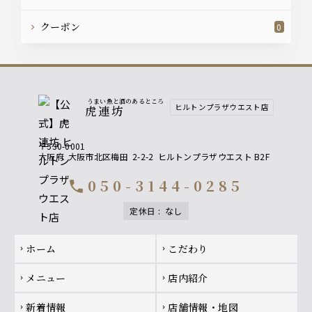
クーポン
0
うまい魚と酒のあるところ
ヒルトンプラザウエスト店
虎連坊
〒530-0001
大阪府
大阪市北区梅田
2-2-2
ヒルトンプラザウエスト B2F
050-3144-0285
call
定休日
:
なし
Footer navigation
ホーム
こだわり
chevron_right
chevron_right
メニュー
店内紹介
chevron_right
chevron_right
新着情報
店舗情報・地図
chevron_right
chevron_right