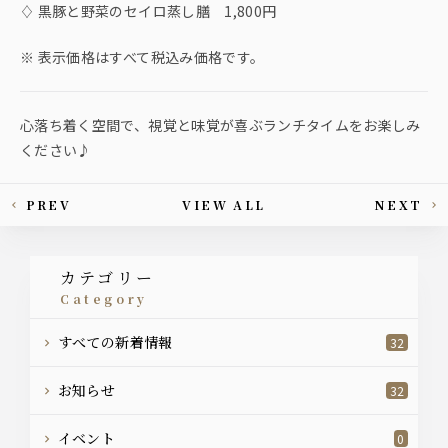
♢ 黒豚と野菜のセイロ蒸し膳 1,800円
※ 表示価格はすべて税込み価格です。
心落ち着く空間で、視覚と味覚が喜ぶランチタイムをお楽しみ
ください♪
PREV
VIEW ALL
NEXT
This article's paging
カテゴリー
category
すべての新着情報
32
お知らせ
32
イベント
0