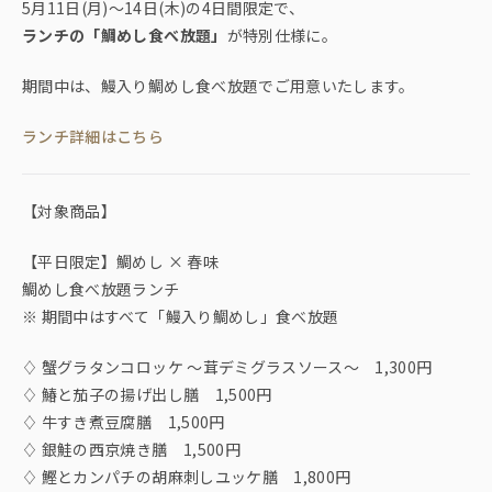
5月11日(月)〜14日(木)の4日間限定で、
ランチの「鯛めし食べ放題」
が特別仕様に。
期間中は、鰻入り鯛めし食べ放題でご用意いたします。
ランチ詳細はこちら
【対象商品】
【平日限定】鯛めし × 春味
鯛めし食べ放題ランチ
※ 期間中はすべて「鰻入り鯛めし」食べ放題
♢ 蟹グラタンコロッケ ～茸デミグラスソース～ 1,300円
♢ 鰆と茄子の揚げ出し膳 1,500円
♢ 牛すき煮豆腐膳 1,500円
♢ 銀鮭の西京焼き膳 1,500円
♢ 鰹とカンパチの胡麻刺しユッケ膳 1,800円