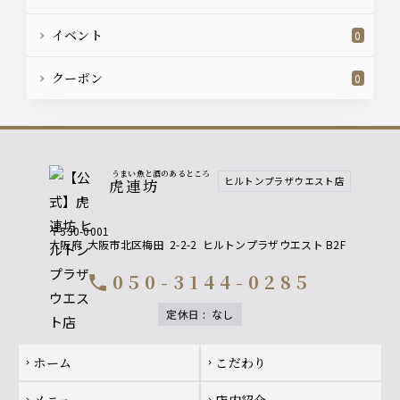
イベント
0
クーポン
0
うまい魚と酒のあるところ
ヒルトンプラザウエスト店
虎連坊
〒530-0001
大阪府
大阪市北区梅田
2-2-2
ヒルトンプラザウエスト B2F
050-3144-0285
call
定休日
:
なし
Footer navigation
ホーム
こだわり
chevron_right
chevron_right
メニュー
店内紹介
chevron_right
chevron_right