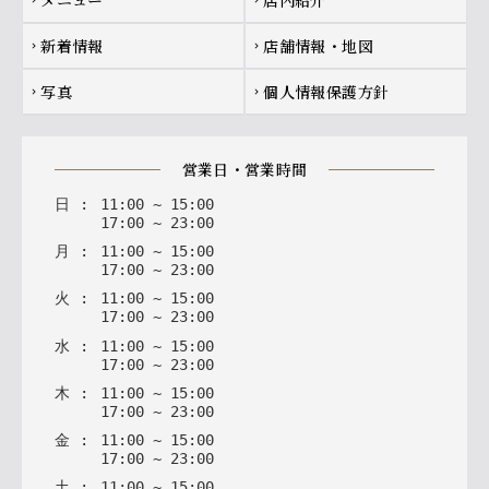
新着情報
店舗情報・地図
chevron_right
chevron_right
写真
個人情報保護方針
chevron_right
chevron_right
営業日・営業時間
日
:
11
:
00
~
15
:
00
17
:
00
~
23
:
00
月
:
11
:
00
~
15
:
00
17
:
00
~
23
:
00
火
:
11
:
00
~
15
:
00
17
:
00
~
23
:
00
水
:
11
:
00
~
15
:
00
17
:
00
~
23
:
00
木
:
11
:
00
~
15
:
00
17
:
00
~
23
:
00
金
:
11
:
00
~
15
:
00
17
:
00
~
23
:
00
土
:
11
:
00
~
15
:
00