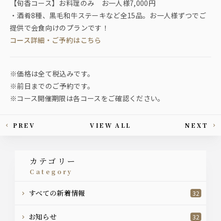
【旬香コース】お料理のみ お一人様7,000円
・酒肴8種、黒毛和牛ステーキなど全15品。お一人様ずつでご
提供で会食向けのプランです！
コース詳細・ご予約はこちら
※価格は全て税込みです。
※前日までのご予約です。
※コース開催期限は各コースをご確認ください。
PREV
VIEW ALL
NEXT
This article's paging
カテゴリー
category
すべての新着情報
32
お知らせ
32