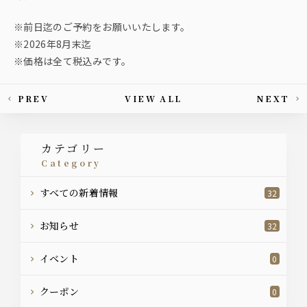
※前日迄のご予約をお願いいたします。
※2026年8月末迄
※価格は全て税込みです。
PREV
VIEW ALL
NEXT
This article's paging
カテゴリー
category
すべての新着情報
32
お知らせ
32
イベント
0
クーポン
0