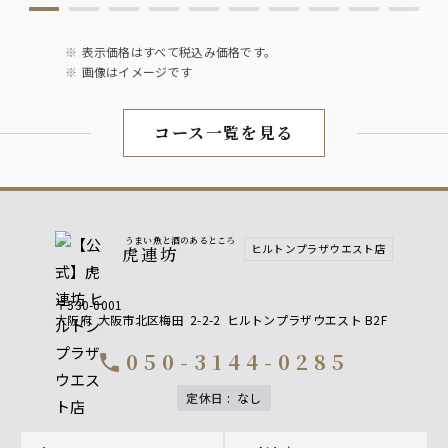
表示価格はすべて税込み価格です。
画像はイメージです
コース一覧を見る
うまい魚と酒のあるところ
ヒルトンプラザウエスト店
虎連坊
〒530-0001
大阪府
大阪市北区梅田
2-2-2
ヒルトンプラザウエスト B2F
050-3144-0285
call
定休日
:
なし
Footer navigation