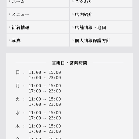
ホーム
こだわり
chevron_right
chevron_right
メニュー
店内紹介
chevron_right
chevron_right
新着情報
店舗情報・地図
chevron_right
chevron_right
写真
個人情報保護方針
chevron_right
chevron_right
営業日・営業時間
日
:
11
:
00
~
15
:
00
17
:
00
~
23
:
00
月
:
11
:
00
~
15
:
00
17
:
00
~
23
:
00
火
:
11
:
00
~
15
:
00
17
:
00
~
23
:
00
水
:
11
:
00
~
15
:
00
17
:
00
~
23
:
00
木
:
11
:
00
~
15
:
00
17
:
00
~
23
:
00