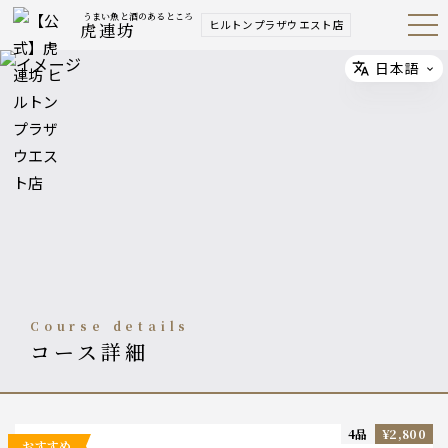
うまい魚と酒のあるところ
ヒルトンプラザウエスト店
虎連坊
Open
Navig
ation
Menu
日本語
Select
course details
コース詳細
4品
¥2,800
おすすめ