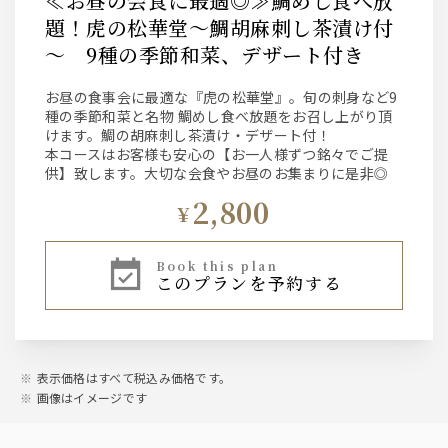
≪お昼の会食に最適◎≫鯛めし食べ放
題！虎の松華堂～鯛胡麻刺し茶漬け付
～ 9種の季節和菜、デザート付き
お昼の食事会に最適な『虎の松華堂』。旬の刺身など9
種の季節和菜と名物 鯛めし食べ放題をお召し上がり頂
けます。鯛の胡麻刺し茶漬け・デザート付！
本コースはお客様も安心の【お一人様ずつ銘々でご提
供】致します。大切な会食やお昼のお集まりに是非◎
2,800
¥
book this plan
このプランを予約する
表示価格はすべて税込み価格です。
画像はイメージです