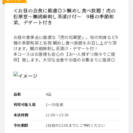
≪お昼の会食に最適◎≫鯛めし食べ放題！虎の
松華堂～鯛胡麻刺し茶漬け付～ 9種の季節和
菜、デザート付き
お昼の食事会に最適な『虎の松華堂』。旬の刺身など9
種の季節和菜と名物 鯛めし食べ放題をお召し上がり頂
けます。鯛の胡麻刺し茶漬け・デザート付！
本コースはお客様も安心の【お一人様ずつ銘々でご提
供】致します。大切な会食やお昼のお集まりに是非◎
品数
4品
利用可能人数
1〜50名様
来店時間
11:00〜13:30
予約期限
1日前の22:00までにご予約ください