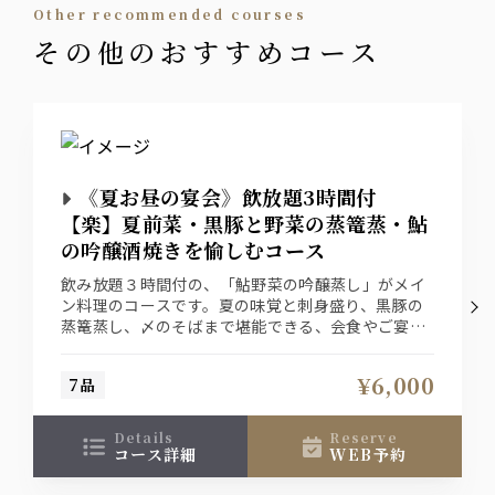
other recommended courses
その他のおすすめコース
《夏お昼の宴会》飲放題3時間付
【楽】夏前菜・黒豚と野菜の蒸篭蒸・鮎
の吟醸酒焼きを愉しむコース
飲み放題３時間付の、「鮎野菜の吟醸蒸し」がメイ
ン料理のコースです。夏の味覚と刺身盛り、黒豚の
蒸篭蒸し、〆のそばまで堪能できる、会食やご宴会
に最適のプランです。
¥6,000
7品
details
reserve
コース詳細
WEB予約