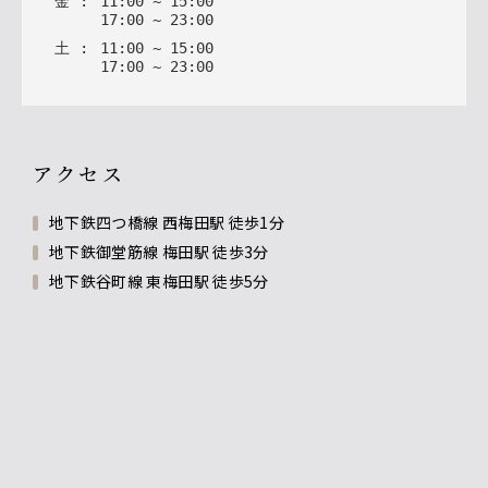
金
:
11
:
00
~
15
:
00
17
:
00
~
23
:
00
土
:
11
:
00
~
15
:
00
17
:
00
~
23
:
00
アクセス
地下鉄四つ橋線 西梅田駅 徒歩1分
地下鉄御堂筋線 梅田駅 徒歩3分
地下鉄谷町線 東梅田駅 徒歩5分