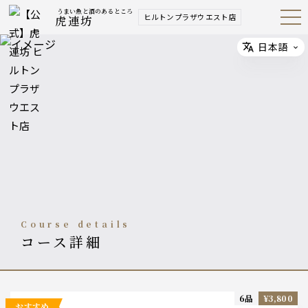
うまい魚と酒のあるところ
ヒルトンプラザウエスト店
虎連坊
Open
Navig
ation
Menu
日本語
Select
course details
コース詳細
6品
¥3,800
おすすめ