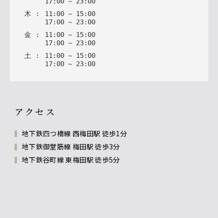
17
:
00
~
23
:
00
木
:
11
:
00
~
15
:
00
17
:
00
~
23
:
00
金
:
11
:
00
~
15
:
00
17
:
00
~
23
:
00
土
:
11
:
00
~
15
:
00
17
:
00
~
23
:
00
アクセス
地下鉄四つ橋線 西梅田駅 徒歩1分
地下鉄御堂筋線 梅田駅 徒歩3分
地下鉄谷町線 東梅田駅 徒歩5分