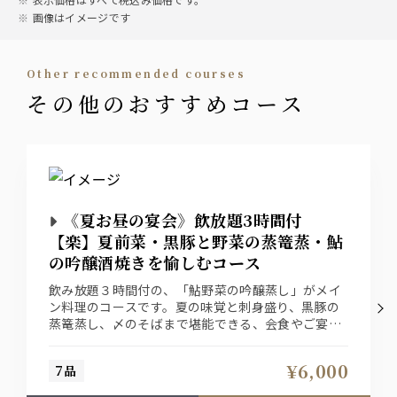
画像はイメージです
other recommended courses
その他のおすすめコース
《夏お昼の宴会》飲放題3時間付
【楽】夏前菜・黒豚と野菜の蒸篭蒸・鮎
の吟醸酒焼きを愉しむコース
飲み放題３時間付の、「鮎野菜の吟醸蒸し」がメイ
ン料理のコースです。夏の味覚と刺身盛り、黒豚の
蒸篭蒸し、〆のそばまで堪能できる、会食やご宴会
に最適のプランです。
¥6,000
7品