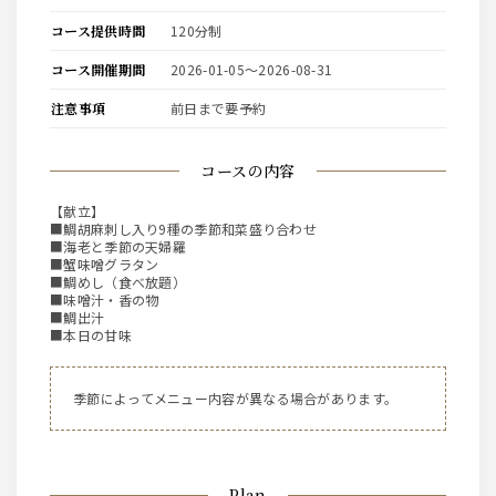
コース提供時間
120分制
コース開催期間
2026-01-05〜2026-08-31
注意事項
前日まで要予約
コースの内容
【献立】
■鯛胡麻刺し入り9種の季節和菜盛り合わせ
■海老と季節の天婦羅
■蟹味噌グラタン
■鯛めし（食べ放題）
■味噌汁・香の物
■鯛出汁
■本日の甘味
季節によってメニュー内容が異なる場合があります。
Plan