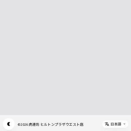
日本語
虎連坊 ヒルトンプラザウエスト店
©
2026
Appearance mode switch
Select 