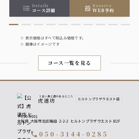
details
reserve
コース詳細
WEB予約
表示価格はすべて税込み価格です。
画像はイメージです
コース一覧を見る
うまい魚と酒のあるところ
ヒルトンプラザウエスト店
虎連坊
〒530-0001
大阪府
大阪市北区梅田
2-2-2
ヒルトンプラザウエスト B2F
050-3144-0285
call