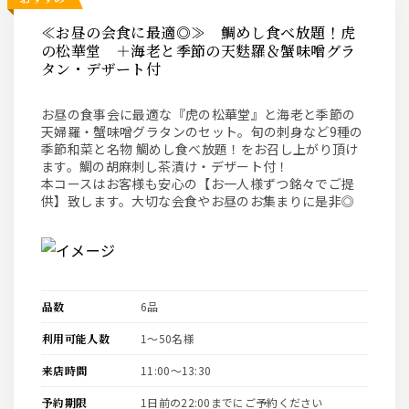
≪お昼の会食に最適◎≫ 鯛めし食べ放題！虎
の松華堂 ＋海老と季節の天麩羅＆蟹味噌グラ
タン・デザート付
お昼の食事会に最適な『虎の松華堂』と海老と季節の
天婦羅・蟹味噌グラタンのセット。旬の刺身など9種の
季節和菜と名物 鯛めし食べ放題！をお召し上がり頂け
ます。鯛の胡麻刺し茶漬け・デザート付！
本コースはお客様も安心の【お一人様ずつ銘々でご提
供】致します。大切な会食やお昼のお集まりに是非◎
品数
6品
利用可能人数
1〜50名様
来店時間
11:00〜13:30
予約期限
1日前の22:00までにご予約ください