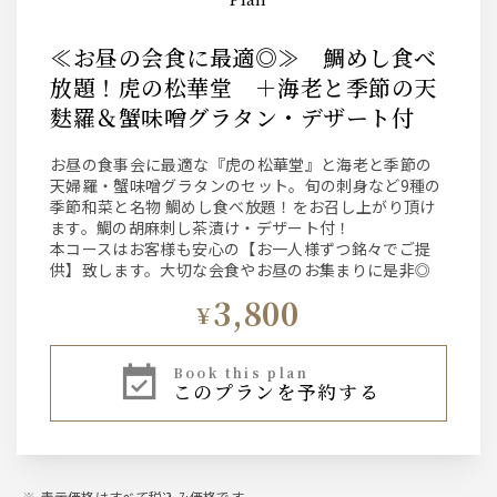
≪お昼の会食に最適◎≫ 鯛めし食べ
放題！虎の松華堂 ＋海老と季節の天
麩羅＆蟹味噌グラタン・デザート付
お昼の食事会に最適な『虎の松華堂』と海老と季節の
天婦羅・蟹味噌グラタンのセット。旬の刺身など9種の
季節和菜と名物 鯛めし食べ放題！をお召し上がり頂け
ます。鯛の胡麻刺し茶漬け・デザート付！
本コースはお客様も安心の【お一人様ずつ銘々でご提
供】致します。大切な会食やお昼のお集まりに是非◎
3,800
¥
book this plan
このプランを予約する
表示価格はすべて税込み価格です。