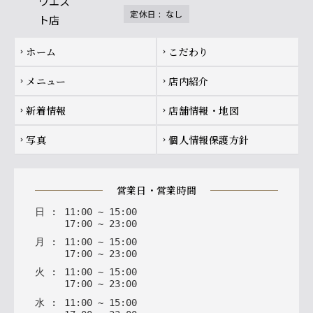
定休日
:
なし
Footer navigation
ホーム
こだわり
chevron_right
chevron_right
メニュー
店内紹介
chevron_right
chevron_right
新着情報
店舗情報・地図
chevron_right
chevron_right
写真
個人情報保護方針
chevron_right
chevron_right
営業日・営業時間
日
:
11
:
00
~
15
:
00
17
:
00
~
23
:
00
月
:
11
:
00
~
15
:
00
17
:
00
~
23
:
00
火
:
11
:
00
~
15
:
00
17
:
00
~
23
:
00
水
:
11
:
00
~
15
:
00