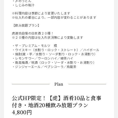
・〆のうどん
・しじみの粕汁
※料理内容は季節により変更いたします
※仕入れの都合により、一部内容が変わることがあります
【飲み放題プラン】
虎連坊自慢の日本酒２０種！
※２０種の内容は仕入れ状況等により変動します
・ザ・プレミアム・モルツ 瓶
・ウイスキー（水割り・ロック・ストレート）／ハイボール
・焼酎(麦・芋／水割り・ソーダ割り・ロック・お湯割り）
・レモンサワー／ウーロンハイ／緑茶ハイ
・南高梅酒／桃酒（ロック・ソーダ・水割り・お湯割り）
・ジンジャーエール／ペプシコーラ／烏龍茶
Plan
公式HP限定！【虎】酒肴10品と食事
付き・地酒20種飲み放題プラン
4,800円