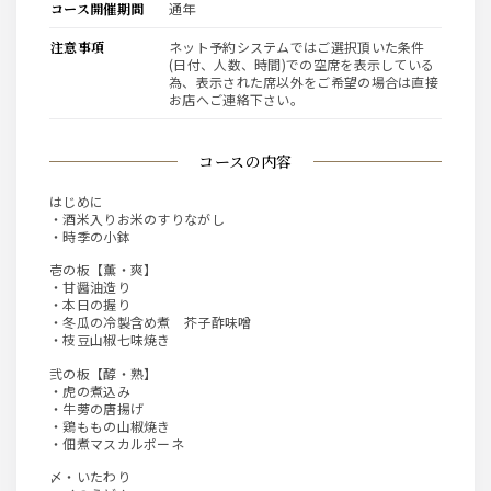
コース開催期間
通年
注意事項
ネット予約システムではご選択頂いた条件
(日付、人数、時間)での空席を表示している
為、表示された席以外をご希望の場合は直接
お店へご連絡下さい。
コースの内容
はじめに
・酒米入りお米のすりながし
・時季の小鉢
壱の板【薫・爽】
・甘醤油造り
・本日の握り
・冬瓜の冷製含め煮 芥子酢味噌
・枝豆山椒七味焼き
弐の板【醇・熟】
・虎の煮込み
・牛蒡の唐揚げ
・鶏ももの山椒焼き
・佃煮マスカルポーネ
〆・いたわり