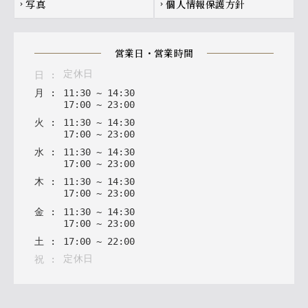
写真
個人情報保護方針
chevron_right
chevron_right
営業日・営業時間
定休日
日
:
月
:
11
:
30
~
14
:
30
17
:
00
~
23
:
00
火
:
11
:
30
~
14
:
30
17
:
00
~
23
:
00
水
:
11
:
30
~
14
:
30
17
:
00
~
23
:
00
木
:
11
:
30
~
14
:
30
17
:
00
~
23
:
00
金
:
11
:
30
~
14
:
30
17
:
00
~
23
:
00
土
:
17
:
00
~
22
:
00
定休日
祝
: