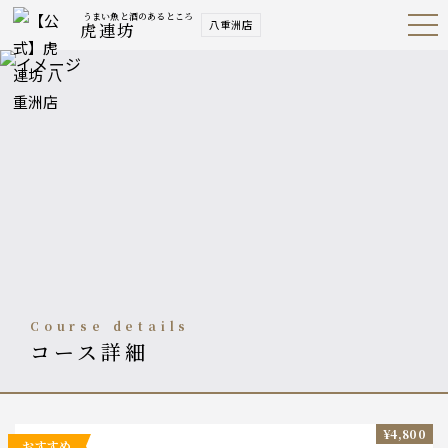
うまい魚と酒のあるところ
八重洲店
虎連坊
Open
Navig
ation
Menu
course details
コース詳細
¥4,800
おすすめ