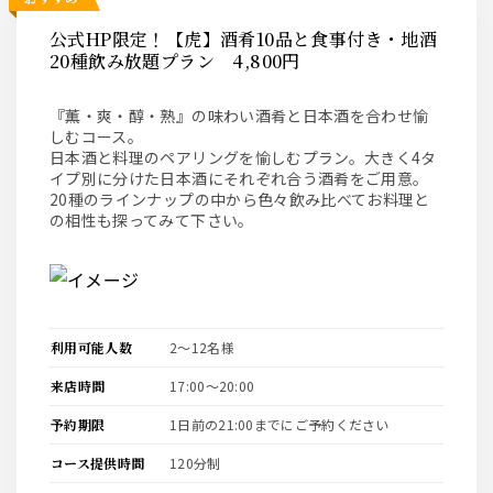
公式HP限定！【虎】酒肴10品と食事付き・地酒
20種飲み放題プラン 4,800円
『薫・爽・醇・熟』の味わい酒肴と日本酒を合わせ愉
しむコース。
日本酒と料理のペアリングを愉しむプラン。大きく4タ
イプ別に分けた日本酒にそれぞれ合う酒肴をご用意。
20種のラインナップの中から色々飲み比べてお料理と
の相性も探ってみて下さい。
利用可能人数
2〜12名様
来店時間
17:00〜20:00
予約期限
1日前の21:00までにご予約ください
コース提供時間
120分制