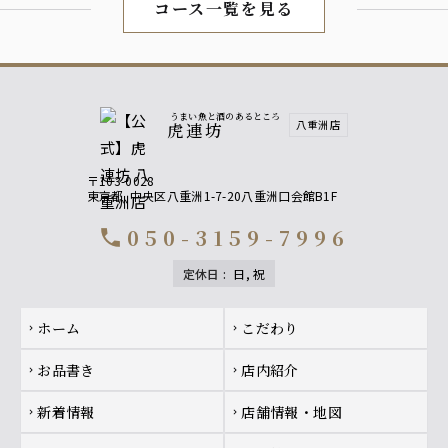
コース一覧を見る
うまい魚と酒のあるところ
八重洲店
虎連坊
〒103-0028
東京都
中央区八重洲1-7-20八重洲口会館B1F
050-3159-7996
call
定休日
:
日, 祝
Footer navigation
ホーム
こだわり
chevron_right
chevron_right
お品書き
店内紹介
chevron_right
chevron_right
新着情報
店舗情報・地図
chevron_right
chevron_right