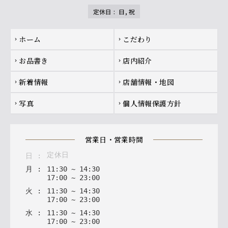
定休日
:
日, 祝
Footer navigation
ホーム
こだわり
chevron_right
chevron_right
お品書き
店内紹介
chevron_right
chevron_right
新着情報
店舗情報・地図
chevron_right
chevron_right
写真
個人情報保護方針
chevron_right
chevron_right
営業日・営業時間
定休日
日
:
月
:
11
:
30
~
14
:
30
17
:
00
~
23
:
00
火
:
11
:
30
~
14
:
30
17
:
00
~
23
:
00
水
:
11
:
30
~
14
:
30
17
:
00
~
23
:
00