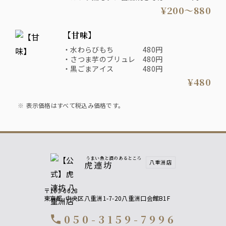
・スルメ烏賊の沖漬け 580円
・トロたく巻き 780円
¥200〜880
・ポテトフライ 480円
・甘醤油にぎり ４種 880円
・佃煮マスカルポーネ 380円
・しじみ汁 200円
・エイヒレ 680円
【甘味】
・水わらびもち 480円
・さつま芋のブリュレ 480円
・黒ごまアイス 480円
¥480
表示価格はすべて税込み価格です。
うまい魚と酒のあるところ
八重洲店
虎連坊
〒103-0028
東京都
中央区八重洲1-7-20八重洲口会館B1F
050-3159-7996
call