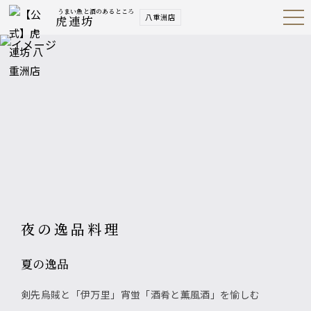
うまい魚と酒のあるところ
八重洲店
虎連坊
Open
Navig
ation
Menu
夜の逸品料理
夏の逸品
剣先烏賊と「伊万里」宵蛍「酒肴と薫風酒」を愉しむ