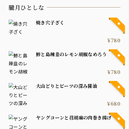
朧月ひとしな
焼き穴子ざく
¥780
鯵と島辣韭のレモン胡椒なめろう
¥780
大山どりとビーツの深み醤油
¥680
ヤングコーンと荏胡麻の肉巻き揚げ