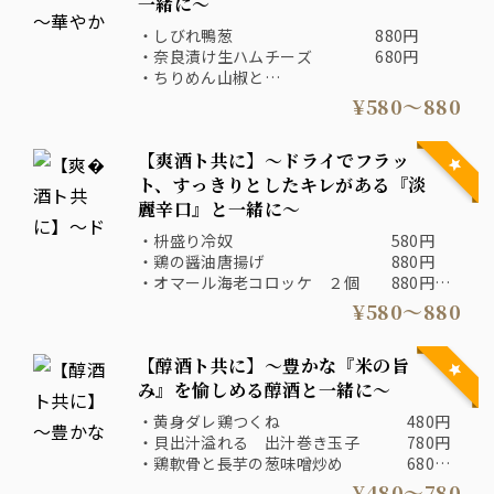
一緒に～
・しびれ鴨葱 880円
・奈良漬け生ハムチーズ 680円
・ちりめん山椒と
釜揚げシラスのサラダ 880円
¥580〜880
・酒粕チーズのハムカツ 880円
・塩鮭のポテトサラダ 680円
【爽酒ト共に】～ドライでフラッ
・サバの檸檬〆 780円
・雪塩冷やしトマト 580円
ト、すっきりとしたキレがある『淡
麗辛口』と一緒に～
・枡盛り冷奴 580円
・鶏の醤油唐揚げ 880円
・オマール海老コロッケ ２個 880円
・長芋の雲丹山葵醤油 580円
¥580〜880
・紅天さつま揚げ 580円
・胡麻サバ 780円
【醇酒ト共に】～豊かな『米の旨
み』を愉しめる醇酒と一緒に～
・黄身ダレ鶏つくね 480円
・貝出汁溢れる 出汁巻き玉子 780円
・鶏軟骨と長芋の葱味噌炒め 680円
・鯛味噌ちくわの磯場げ 580円
¥480〜780