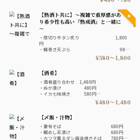
・大山どりネギマ焼き 580円
・つぶ貝芥子ぬた 580円
【熟酒ト共に】～複雑で重厚感があ
り希少性も高い『熟成酒』と一緒に
～
・厚切り牛タン炙り 1,800
円
・鰻巻き天ぷら 980
円
¥580〜1,800
・クリームチーズのたまり醤油漬け 580
円
【酒肴】
・漬けまぐろ頬の葱間焼き 880
円
・酒肴盛り合わせ 1,480円
・砂ずり山椒竜田 580
・ぬか漬け 480円
円
・イカ七味焼き 580円
・さば燻製 柚子胡椒和え 580円
¥480〜1,480
・ザーサイと青菜のナムル 380円
・牛ホルモンにんにく揚げ 680円
【〆飯・汁物】
・自家製厚揚げ 580円
・鯛出汁なめろう 780円
・妻有そば 680円
・梅たたききゅうり 480円
・鯛めし茶漬け 680円
・燻製炙り明太子 680円
・カツヲ薫るダシ醤油焼きそば 780円