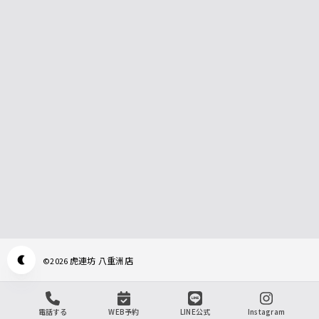
虎連坊 八重洲店
©
2026
Appearance mode switch
電話する
WEB予約
LINE公式
Instagram