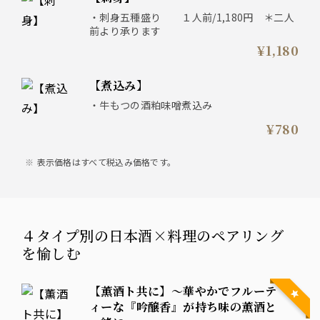
・刺身五種盛り １人前/1,180円 ＊二人
前より承ります
¥1,180
【煮込み】
・牛もつの酒粕味噌煮込み
¥780
表示価格はすべて税込み価格です。
４タイプ別の日本酒×料理のペアリング
を愉しむ
【薫酒ト共に】～華やかでフルーテ
ィーな『吟醸香』が持ち味の薫酒と