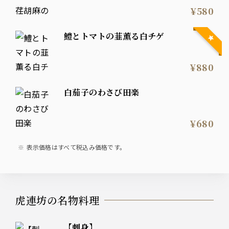
¥580
鱧とトマトの韮薫る白チゲ
¥880
白茄子のわさび田楽
¥680
表示価格はすべて税込み価格です。
虎連坊の名物料理
【刺身】