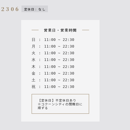
-2306
定休日
:
なし
n
営業日・営業時間
日
:
11
:
00
~
22
:
30
月
:
11
:
00
~
22
:
30
火
:
11
:
00
~
22
:
30
水
:
11
:
00
~
22
:
30
木
:
11
:
00
~
22
:
30
金
:
11
:
00
~
22
:
30
土
:
11
:
00
~
22
:
30
祝
:
11
:
00
~
22
:
30
【定休日】不定休日あり
※コクーンシティの閉館日に
順ずる