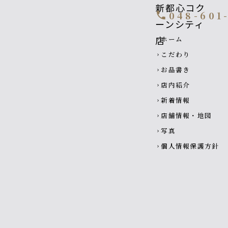
048-601
call
Footer navigatio
ホーム
chevron_right
こだわり
chevron_right
お品書き
chevron_right
店内紹介
chevron_right
新着情報
chevron_right
店舗情報・地図
chevron_right
写真
chevron_right
個人情報保護方針
chevron_right