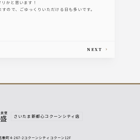
タリかと思います！
ますので、ごゆっくりいただける日も多いです。
NEXT
鮮食堂
さいたま新都心コクーンシティ店
魚盛
敷町4-267-2コクーンシティコクーン12F