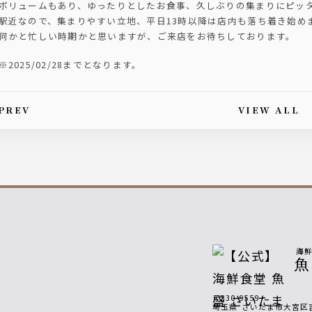
ボリュームもあり、ゆったりとしたお食事、久しぶりの集まりにピッ
駅近なので、集まりやすい立地、平日13時以降は店内も落ち着き始め
何かと忙しい時期かと思いますが、ご来店をお待ちしております。
※2025/02/28までとなります。
PREV
VIEW ALL
is article's paging
海
〒330-9559
埼玉県
さいたま市大宮区吉