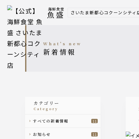
海鮮食堂
さいたま新都心コクーンシティ
魚盛
what's new
新着情報
カテゴリー
category
すべての新着情報
11
お知らせ
11