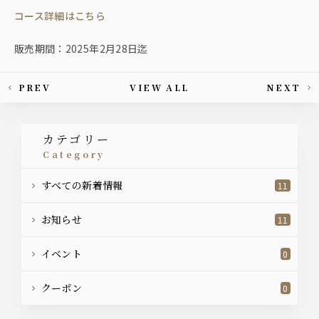
コース詳細はこちら
販売期間：2025年2月28日迄
PREV
VIEW ALL
NEXT
This article's paging
カテゴリー
category
すべての新着情報
11
お知らせ
11
イベント
0
クーポン
0