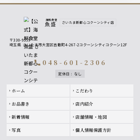
海鮮食堂
さいたま新都心コクーンシティ店
魚盛
〒330-9559
埼玉県
さいたま市大宮区吉敷町4-267-2コクーンシティコクーン12F
048-601-2306
call
定休日
:
なし
Footer navigation
ホーム
こだわり
chevron_right
chevron_right
お品書き
店内紹介
chevron_right
chevron_right
新着情報
店舗情報・地図
chevron_right
chevron_right
写真
個人情報保護方針
chevron_right
chevron_right