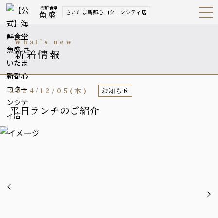
海鮮食堂
さいたま新都心コクーンシティ店
魚盛
Open
Navig
ation
Menu
what's new
新着情報
2024/12/05(木)
お知らせ
平日ランチのご紹介