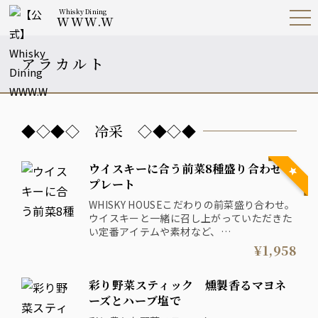
Whisky Dining
WWW.W
Open
Navig
ation
Menu
アラカルト
◆◇◆◇ 冷采 ◇◆◇◆
ウイスキーに合う前菜8種盛り合わせ
プレート
WHISKY HOUSEこだわりの前菜盛り合わせ。
ウイスキーと一緒に召し上がっていただきた
い定番アイテムや素材など、
気軽にお楽しみいただけるおすすめの一皿で
¥1,958
す。
彩り野菜スティック 燻製香るマヨネ
※内容は毎日変更しますので、スタッフにお
尋ねください。
ーズとハーブ塩で