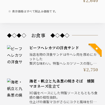
¥2,640
表示価格はすべて税込み価格です。
◆◇◆◇ お食事 ◆◇◆◇
ビーフヘレカツの洋食サンド
当店名物の洋食サンドは牛ヘレ肉を厚めにカ
ットした
贅沢な味わい。特製ヘレカツソースの隠し味
は「山崎」。
¥2,750
※アルコール使用
海老・帆立と九条葱の焼きそば 燻製
マヨネーズ仕立て
XO醤をベースにした特製ソースともともち食
感の麺の相性抜群。
仕上げの燻製マヨがさらにコクと風味を引き