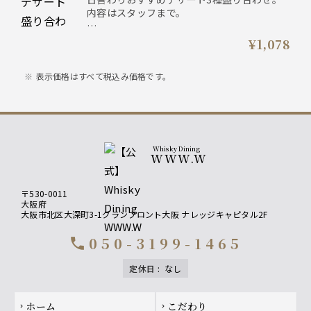
内容はスタッフまで。
※アルコール使用
¥1,078
表示価格はすべて税込み価格です。
Whisky Dining
WWW.W
〒530-0011
大阪府
大阪市北区大深町3-1グランフロント大阪 ナレッジキャピタル2F
050-3199-1465
call
定休日
:
なし
Footer navigation
ホーム
こだわり
chevron_right
chevron_right