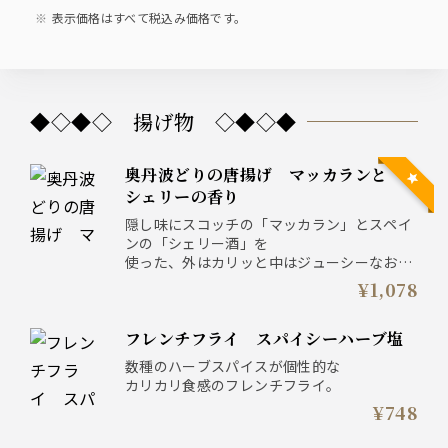
表示価格はすべて税込み価格です。
◆◇◆◇ 揚げ物 ◇◆◇◆
奥丹波どりの唐揚げ マッカランと
シェリーの香り
隠し味にスコッチの「マッカラン」とスペイ
ンの「シェリー酒」を
使った、外はカリッと中はジューシーなお酒
によく合う唐揚げ。
¥1,078
お好みで黒煎り七味をかけてお召し上がりく
ださい。
フレンチフライ スパイシーハーブ塩
※アルコール使用
数種のハーブスパイスが個性的な
カリカリ食感のフレンチフライ。
¥748