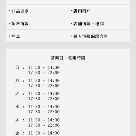
お品書き
店内紹介
chevron_right
chevron_right
新着情報
店舗情報・地図
chevron_right
chevron_right
写真
個人情報保護方針
chevron_right
chevron_right
営業日・営業時間
日
:
11
:
30
~
14
:
30
17
:
30
~
22
:
00
月
:
11
:
30
~
14
:
30
17
:
30
~
22
:
00
火
:
11
:
30
~
14
:
30
17
:
30
~
22
:
00
水
:
11
:
30
~
14
:
30
17
:
30
~
22
:
00
木
:
11
:
30
~
14
:
30
17
:
30
~
22
:
00
金
:
11
:
30
~
14
:
30