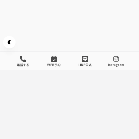
Appearance mode switch
電話する
WEB予約
LINE公式
Instagram
Introducing The Store
.
1
ワイワイと酒場らしいお席
です。
ダイニング
通常は2名様～4名様用のお席ですが、人数様にあわせてテ