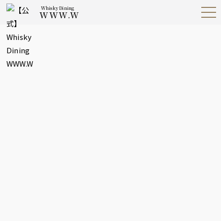
Whisky Dining
WWW.W
Open
Navig
ation
Menu