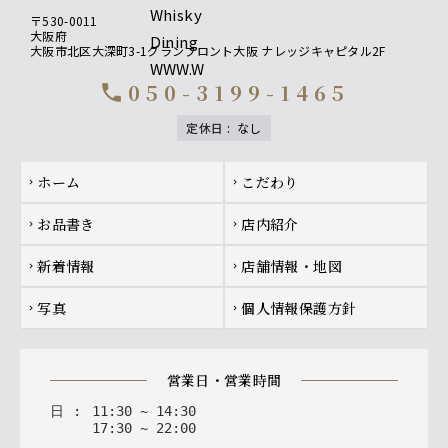
〒530-0011
大阪府
大阪市北区大深町3-1グランフロント大阪 ナレッジキャピタル2F
050-3199-1465
call
定休日
:
なし
Footer navigation
ホーム
こだわり
chevron_right
chevron_right
お品書き
店内紹介
chevron_right
chevron_right
新着情報
店舗情報・地図
chevron_right
chevron_right
写真
個人情報保護方針
chevron_right
chevron_right
営業日・営業時間
日
:
11
:
30
~
14
:
30
17
:
30
~
22
:
00