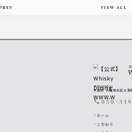
PREV
VIEW ALL
is article's paging
W
〒530-0011
大阪府
大阪市北区大深町
050-31
call
Footer navigati
ホーム
chevron_right
こだわり
chevron_right