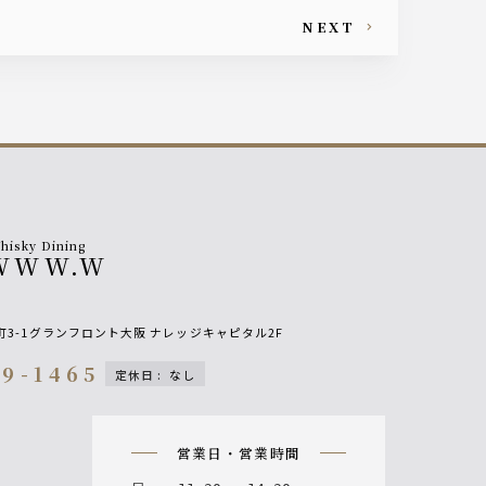
NEXT
hisky Dining
WWW.W
3-1グランフロント大阪 ナレッジキャピタル2F
99-1465
定休日
:
なし
on
営業日・営業時間