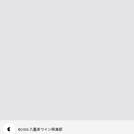
八重洲ワイン倶楽部
©
2026
Appearance mode switch