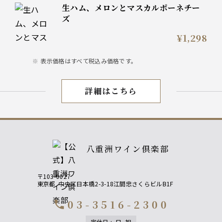
生ハム、メロンとマスカルポーネチー
ズ
¥1,298
表示価格はすべて税込み価格です。
詳細はこちら
旬を取り入れた季節限定メニ
八重洲ワイン倶楽部
〒103-0027
東京都
中央区日本橋2-3-18江間忠さくらビルB1F
03-3516-2300
call
定休日
:
日, 祝