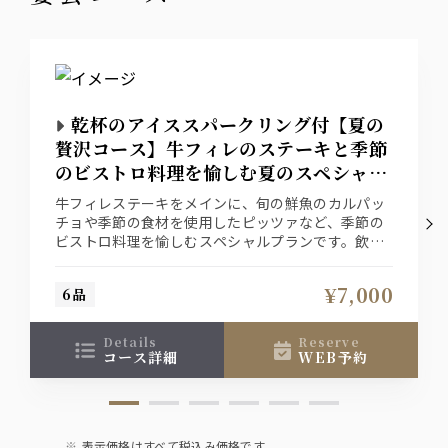
乾杯のアイススパークリング付【夏の
贅沢コース】牛フィレのステーキと季節
のビストロ料理を愉しむ夏のスペシャル
コース
牛フィレステーキをメインに、旬の鮮魚のカルパッ
チョや季節の食材を使用したピッツァなど、季節の
ビストロ料理を愉しむスペシャルプランです。飲み
放題にはスパークリングワイン２種（白・ロゼ）を
ご用意！ワイン倶楽部で是非愉しい時間をお過ごし
¥7,000
6品
ください。
details
reserve
コース詳細
WEB予約
表示価格はすべて税込み価格です。