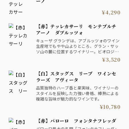
ーノ
¥4,290
【赤】テッレカサーリ モンテプルチ
アーノ ダブルッツォ
キューザ グランデは、アブルッツォのワイン
生産地でもやや山よりところ、グラン・サッ
ソ山の麓に位置するワイナリー。ビオロジッ
クの認証も受け、自然との共存を目指したワ
¥3,520
イン生産を行っています。薄紫のエッジを持
つルビーレッドの色合いで、バランスの取れ
【白】スタッグス リープ ワインセ
た味わいが心地良いミディアムボディの赤ワ
インです。
ラーズ アヴィータ
品質独特のハーブ香と果実味、ワイナリーの
スタイルを反映した力強い骨格、樽熟による
複雑な旨味が魅力的なワインです。
¥10,780
【赤】バローロ フォンタナフレッダ
バローロ最大の名門「フォンタナフレッダ」