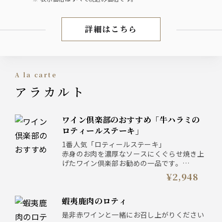
詳細はこちら
宴会コース
a la carte
アラカルト
ワイン倶楽部のおすすめ「牛ハラミの
ロティールステーキ」
1番人気「ロティールステーキ」
赤身のお肉を濃厚なソースにくぐらせ焼き上
げたワイン倶楽部お勧めの一品です。
ロティールステーキはフランスビストロの定
¥2,948
番料理！
赤身の部位でさっぱりとした味わいながらも
蝦夷鹿肉のロティ
肉本来の噛み応えもしっかり！赤身を味わう
ならぜひ！
是非赤ワインと一緒にお召し上がりください