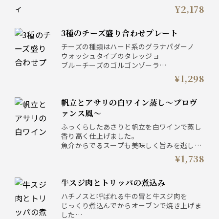
¥2,178
3種のチーズ盛り合わせプレート
チーズの種類はハード系のグラナパダーノ
ウォッシュタイプのタレッジョ
ブルーチーズのゴルゴンゾーラ
時期によって、チーズの種類も変わっていき
¥1,298
ます。
帆立とアサリの白ワイン蒸し～プロヴ
ァンス風～
ふっくらしたあさりと帆立を白ワインで蒸し
香り高く仕上げました。
魚介からでるスープも美味しく旨みを逃しま
せん。
¥1,738
牛スジ肉とトリッパの煮込み
ハチノスと呼ばれる牛の胃と牛スジ肉を
じっくり煮込んでからオーブンで焼き上げま
した