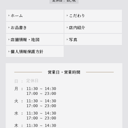
Footer navigation
ホーム
こだわり
chevron_right
chevron_right
お品書き
店内紹介
chevron_right
chevron_right
店舗情報・地図
写真
chevron_right
chevron_right
個人情報保護方針
chevron_right
営業日・営業時間
定休日
日
:
月
:
11
:
30
~
14
:
30
17
:
00
~
23
:
00
火
:
11
:
30
~
14
:
30
17
:
00
~
23
:
00
水
:
11
:
30
~
14
:
30
17
:
00
~
23
:
00
木
:
11
:
30
~
14
:
30