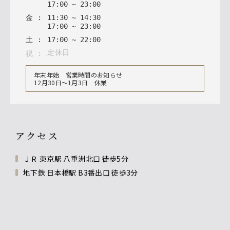
17
:
00
~
23
:
00
金
:
11
:
30
~
14
:
30
17
:
00
~
23
:
00
土
:
17
:
00
~
22
:
00
定休日
祝
:
年末年始 営業時間のお知らせ
12月30日〜1月3日 休業
アクセス
ＪＲ 東京駅 八重洲北口 徒歩5分
地下鉄 日本橋駅 B3番出口 徒歩3分