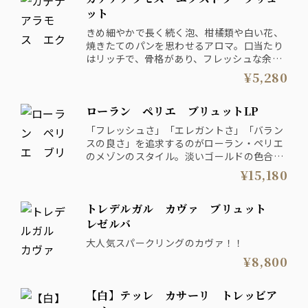
ット
きめ細やかで長く続く泡、柑橘類や白い花、
焼きたてのパンを思わせるアロマ。口当たり
はリッチで、骨格があり、フレッシュな余韻
を与える。
¥5,280
ローラン ペリエ ブリュットLP
「フレッシュさ」「エレガントさ」「バラン
スの良さ」を追求するのがローラン・ペリエ
のメゾンのスタイル。淡いゴールドの色合い
と細かく糸を引くような泡立ち、柑橘類と白
¥15,180
い花の香りが程よく絡み合うデリケートでフ
レッシュな香り。 ブリュット L・Pはアペリ
トレデルガル カヴァ ブリュット
ティフに最適でありメゾンの「名刺」ともい
えるシャンパンです。
レゼルバ
大人気スパークリングのカヴァ！！
¥8,800
【白】テッレ カサーリ トレッビア