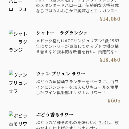
のスタンダードバローロ。伝統的な大樽熟成
ならではのおおらかで奥深さとエレガンスを
併せ持った上品な味わい。いつ飲んでも安定
¥14,080
した品質は流石。
シャトー ラグランジュ
メドック格付けAOCサンジュリアン3級 1983
年にサントリーが買収してからブドウ樹の植
え替えなど抜本的な改善を行い、飛躍的な品
質向上を遂げました。ステンレスタンクで
¥18,480
15-25日間発酵後、新樽を30-60%使用して
樽熟成を行います。黒系果実やスパイス、程
ヴァン ブリュレ サワー
良い樽の香りが優美に溶け込み、タンニンと
酸味の調和が見事です。
ぶどうの蒸留酒ブランデーをベースに、白ワ
インにジンジャーを加えたリキュールを使用
したワイン倶楽部オリジナルサワー！
¥605
ぶどう香るサワー
ぶどうの品種そのものを味わい引き出し、飲
みやすく仕上げたオリジナルサワー