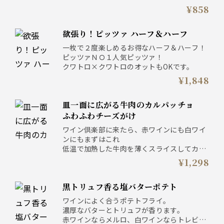
フレッシュな赤ワインと一緒にどうぞ
¥858
欲張り！ピッツァ ハーフ＆ハーフ
一枚で２度楽しめるお得なハーフ＆ハーフ！
ピッツァＮＯ１人気ピッツァ！
クワトロ×クワトロのオットもOKです。
¥1,848
皿一面に広がる牛肉のカルパッチョ
ふわふわチーズがけ
ワイン倶楽部に来たら、赤ワインにも白ワイ
ンにもまずはこれ
低温で加熱した牛肉を薄くスライスしてカル
パッチョ仕立てに
¥1,298
削りたてのふわふわチーズをのせて
黒トリュフ香る塩バターポテト
ワインによく合うポテトフライ。
濃厚なバターとトリュフが香ります。
赤ワインならメルロ、白ワインならトレビア