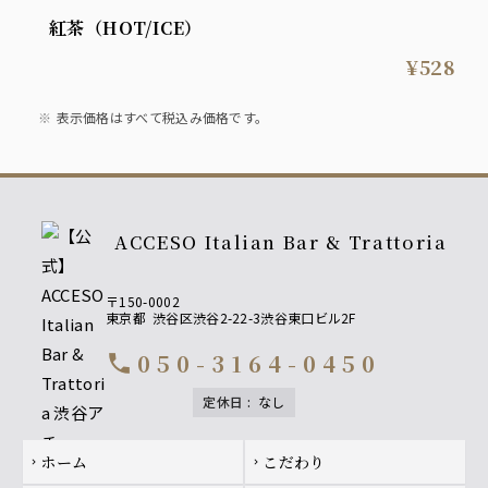
紅茶（HOT/ICE）
¥528
表示価格はすべて税込み価格です。
ACCESO Italian Bar & Trattoria
〒150-0002
東京都
渋谷区渋谷2-22-3渋谷東口ビル2F
050-3164-0450
call
定休日
:
なし
Footer navigation
ホーム
こだわり
chevron_right
chevron_right