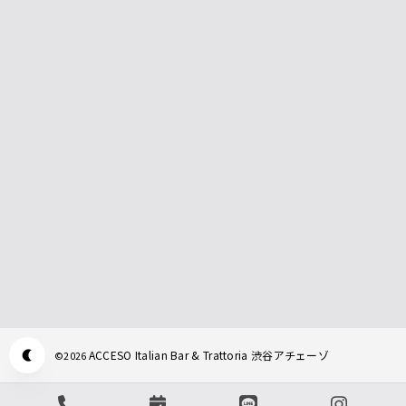
ACCESO Italian Bar & Trattoria 渋谷アチェーゾ
©
2026
Appearance mode switch