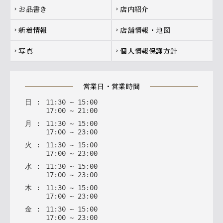
お品書き
店内紹介
chevron_right
chevron_right
新着情報
店舗情報・地図
chevron_right
chevron_right
写真
個人情報保護方針
chevron_right
chevron_right
営業日・営業時間
日
:
11
:
30
~
15
:
00
17
:
00
~
21
:
00
月
:
11
:
30
~
15
:
00
17
:
00
~
23
:
00
火
:
11
:
30
~
15
:
00
17
:
00
~
23
:
00
水
:
11
:
30
~
15
:
00
17
:
00
~
23
:
00
木
:
11
:
30
~
15
:
00
17
:
00
~
23
:
00
金
:
11
:
30
~
15
:
00
17
:
00
~
23
:
00