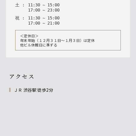
土
:
11
:
30
~
15
:
00
17
:
00
~
23
:
00
祝
:
11
:
30
~
15
:
00
17
:
00
~
21
:
00
＜定休日＞
年末年始（１２月３１日〜１月３日）は定休
他ビル休館日に準ずる
アクセス
ＪＲ 渋谷駅 徒歩2分