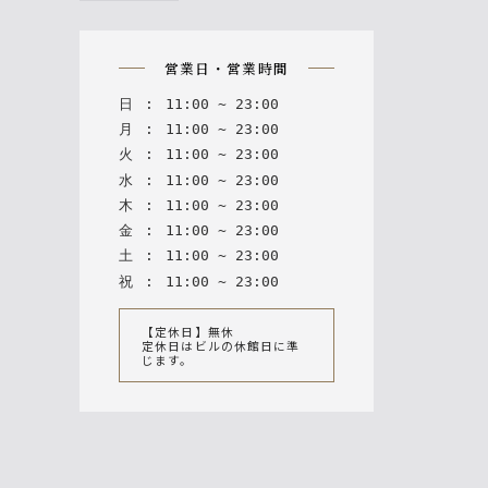
n
営業日・営業時間
日
:
11
:
00
~
23
:
00
月
:
11
:
00
~
23
:
00
火
:
11
:
00
~
23
:
00
水
:
11
:
00
~
23
:
00
木
:
11
:
00
~
23
:
00
金
:
11
:
00
~
23
:
00
土
:
11
:
00
~
23
:
00
祝
:
11
:
00
~
23
:
00
【定休日】無休
定休日はビルの休館日に準
じます。