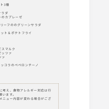
スト3種
サラダ
トのカプレーゼ
ビーリーフののグリーンサラダ
フリット＆ポテトフライ
ビスマルク
ピッツァ
ツァ
とルッコラのペペロンチーノ
に考え、食物アレルギー対応は行
願います。
メニュー内容が変わる場合がござ