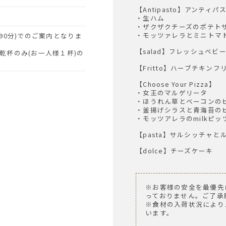
【Antipasto】アンティパ
・生ハム
・ザクザクチーズのポテト
・モッツァレラとミニトマ
【salad】フレッシュベ
乾杯のみ(お一人様１杯)の
【Fritto】ハーブチキン
【Choose Your Pizza】
・女王のマルゲリータ
・ほうれん草とベーコンの
・釜揚げシラスと青海苔の
・モッツアレラのmilkピッ
【pasta】サルシッチャ
【dolce】チーズケーキ
※お客様の安全を最優先
っておりません。ご了承
※食材の入荷状況により
います。