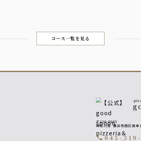
コース一覧を見る
piz
g
〒220-0005
神奈川県
横浜市西区南幸1
045-319
call