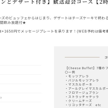
ワインとデザート付き】歓送迎会コース【2
時間飲み放題付★
は+1650円でメッセージプレートを承ります！(WEB予約は備考
【Cheese Buffet】
〇一例
・モッツアレラ
・バジルモッツアレラ
・マスカルポーネ
・アールグレイマスカルポ
・フロマージュブラン
・ストラッチャテッラ
い
・クリームチーズ
・リコッタチーズ etc