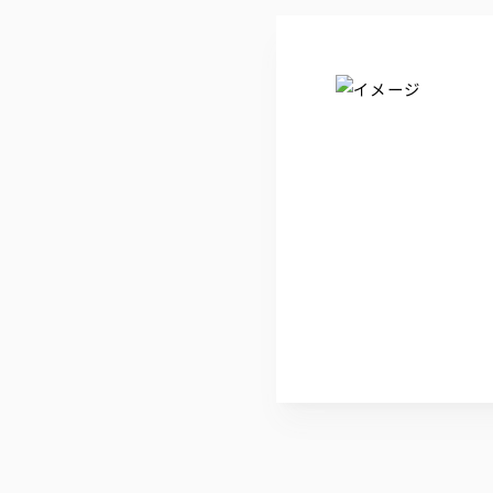
・キール
・スプリッツァー
カクテル
カシス・ジン・ピーチ・ラム・ウオッカ
×
オレンジ・グレープフルーツ・ジンジャー
ソフトドリンク
・ペプシ
・ジンジャーエール
・オレンジ
・グレープフルーツ
・ウーロン茶