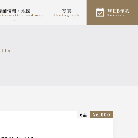
店舗情報・地図
写真
WEB予約
 information and map
photograph
reserve
ails
細
6品
¥6,000