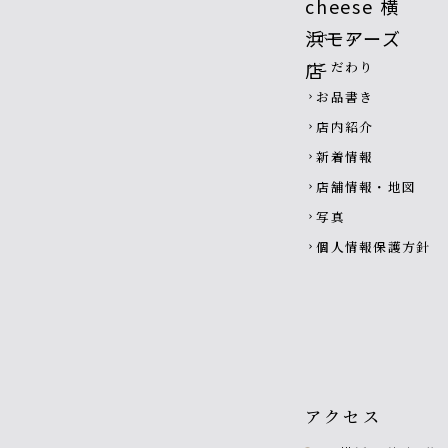
Footer navigatio
ホーム
chevron_right
こだわり
chevron_right
お品書き
chevron_right
店内紹介
chevron_right
新着情報
chevron_right
店舗情報・地図
chevron_right
写真
chevron_right
個人情報保護方針
chevron_right
アクセス