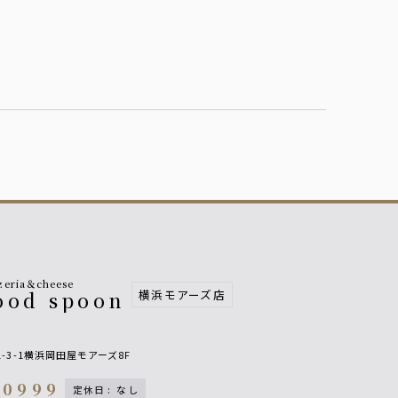
zeria＆cheese
横浜モアーズ店
ood spoon
-3-1横浜岡田屋モアーズ8F
-0999
定休日
:
なし