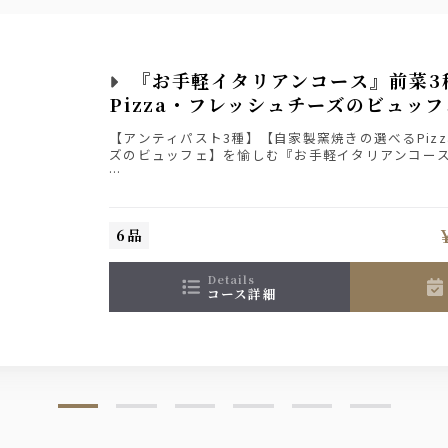
『お手軽イタリアンコース』前菜3
Pizza・フレッシュチーズのビュッフ
【アンティパスト3種】【自家製窯焼きの選べるPiz
エール・ペプシ・ソーダ・トニック・ウーロン茶
ズのビュッフェ】を愉しむ『お手軽イタリアンコー
記念日やお誕生日には+1650円でメッセージプレー
(ご予約時にメッセージ内容をお伝えください。WE
願いします。)
6品
details
コース詳細