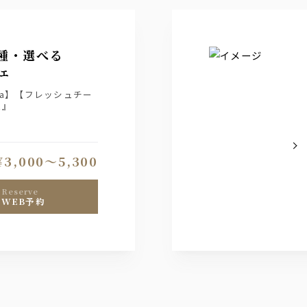
種・選べる
ェ
za】【フレッシュチー
ス』
トを承ります。
B予約は備考欄に記載お
¥3,000〜5,300
reserve
WEB予約