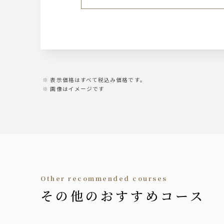
・ライムサワー
・グレープフルーツサワー
・ブルーサワー
・マンゴーサワー
ハイボール
・ハイボール
表示価格はすべて税込み価格です。
画像はイメージです
ワイン
・赤ワイン
・白ワイン
ビール
・生ビール
・シャンディーガフ
other recommended courses
ワインカクテル
その他のおすすめコース
・キティ
・カリモーチョ
・オペレーター
・ワインクーラー