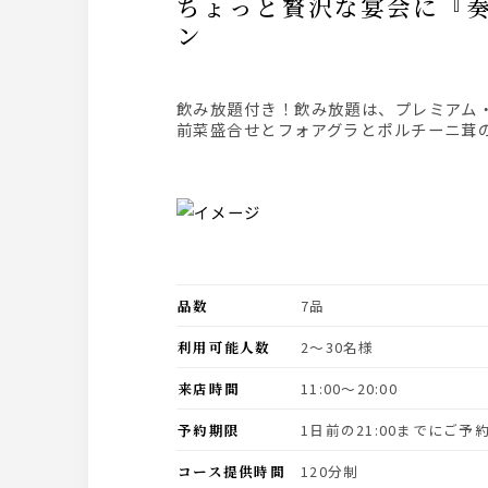
ちょっと贅沢な宴会に『奏～KANADE～』真鯛のスープ仕立や黒毛和牛フィレを味わうプラ
ン
飲み放題付き！飲み放題は、プレミアム
前菜盛合せとフォアグラとポルチーニ茸
品数
7品
利用可能人数
2〜30名様
来店時間
11:00〜20:00
予約期限
1日前の21:00までにご
コース提供時間
120分制