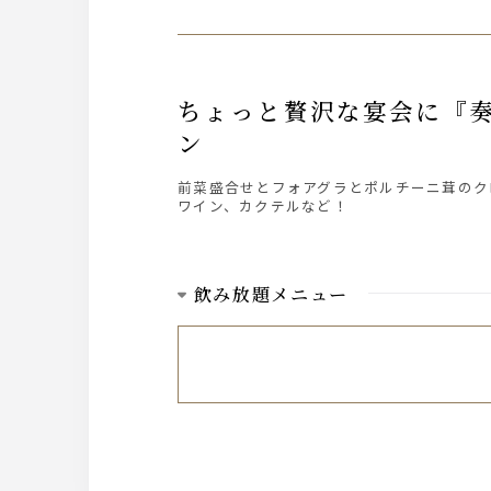
ちょっと贅沢な宴会に『奏～KANADE～』真鯛のスープ仕立や黒毛和牛フィレを味わうプラ
ン
前菜盛合せとフォアグラとポルチーニ茸のク
ワイン、カクテルなど！
飲み放題メニュー
ビール
プレミアムモルツ中瓶
ワイン
・赤ワイン
・白ワイン