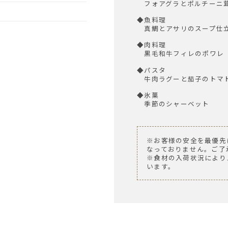
フォアグラとポルチーニ
◆魚料理
真鯛とアサリのスープ仕立
◆肉料理
黒毛和牛フィレのポワレ
◆パスタ
牛肉ラグーと茄子のトマ
◆氷菓
季節のシャーベット
※お客様の安全を最優先
なっておりません。ご了
※食材の入荷状況により
います。