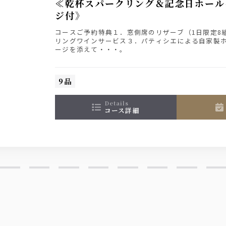
≪乾杯スパークリング＆記念日ホール
ジ付》
コースご予約特典１．窓側席のリザーブ（1日限定8
リングワインサービス３．パティシエによる自家製
ージを添えて・・・。
9品
details
コース詳細