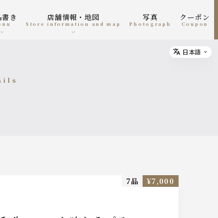
お品書き
店舗情報・地図
写真
クーポン
menu
Store information and map
photograph
coupon
日本語
Select
ails
細
7品
¥7,000