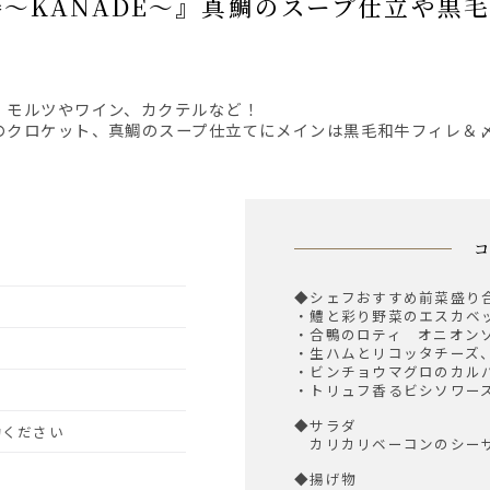
・モルツやワイン、カクテルなど！
のクロケット、真鯛のスープ仕立てにメインは黒毛和牛フィレ＆
◆シェフおすすめ前菜盛り
・鱧と彩り野菜のエスカベ
・合鴨のロティ オニオン
・生ハムとリコッタチーズ
・ビンチョウマグロのカル
・トリュフ香るビシソワー
◆サラダ
予約ください
カリカリベーコンのシー
◆揚げ物