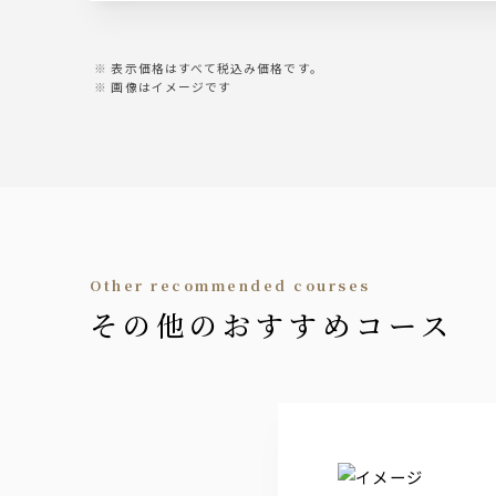
ウイスキー
・ジムビームハイボールなど4種類
表示価格はすべて税込み価格です。
画像はイメージです
カクテル・果実酒
・こだわり酒場のレモンサワー
・ジントニック
・モスコミュール
・カシスソーダ
・梅酒など17種類
焼酎
other recommended courses
・芋焼酎
その他のおすすめコース
・麦焼酎
ソフトドリンク
・ウーロン茶
・オレンジジュース
・ペプシコーラ
・ジンジャーエール
・アップルジュース