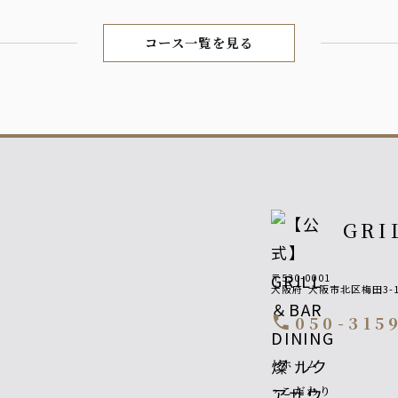
コース一覧を見る
GRI
〒530-0001
大阪府
大阪市北区梅田3-1
050-315
call
Footer navigatio
ホーム
chevron_right
こだわり
chevron_right