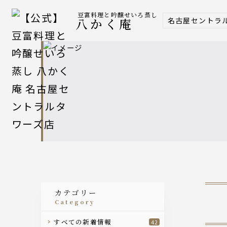
豆富料理と吟醸せいろ蒸し
名古屋セントラ
八かく庵
カテゴリー
category
すべての新着情報
42