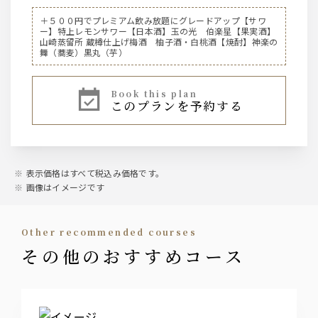
サントリー【ビール】
＋５００円でプレミアム飲み放題にグレードアップ【サワ
ー】特上レモンサワー【日本酒】玉の光 伯楽星【果実酒】
サントリー ザ・プレミアム・モルツ生中
山崎蒸留所 蔵樽仕上げ梅酒 柚子酒・白桃酒【焼酎】神楽の
サントリー ザ・プレミアム・モルツ生ピッチャー
舞（蕎麦）黒丸（芋）
ノンアルコールビール『サントリー オールフリー』
book this plan
【ハイボール】
このプランを予約する
ジムビームハイボール
焼酎ハイボール
サントリー【ウイスキー】
表示価格はすべて税込み価格です。
ジムビーム
画像はイメージです
サワー
other recommended courses
こだわり酒場のレモンサワー、バイスサワー、すだちサワ
その他のおすすめコース
ー、抹茶ハイ、ウーロンハイ
カクテル
翠ジンソーダ