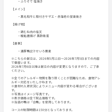
・ふりそで 塩焼き
【メイン】
・黒毛和牛と殻付きサザエ・赤海老の宝楽焼き
【揚げ物】
・鶏むね肉の塩天
・稚鮎唐揚げ 黒酢南蛮
【食事】
・濃厚鴨出汁せいろ蕎麦
※こちらの献立は、2026年5月11日～2026年7月5日までの内容
で御座います。
2026年7月6日以降は献立の内容が変更となりますので、ご了承
ください。
※全てのアレルギー物質を取り除くことが困難なため、食物アレ
ルギー対応をいたしかねます。
※食材の入荷状況によりメニュー内容が変わる場合がございま
す。
※写真はイメージ写真です。
※表示価格は全て税込価格です。
※当店の鴨は「合鴨」を使用しております。
コースの制限時間は150分となっております。