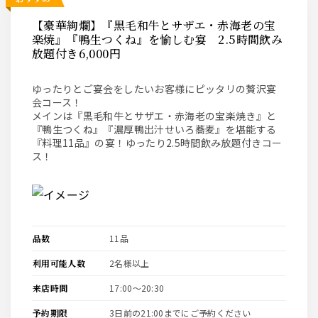
【豪華絢爛】『黒毛和牛とサザエ・赤海老の宝
楽焼』『鴨生つくね』を愉しむ宴 2.5時間飲み
放題付き6,000円
ゆったりとご宴会をしたいお客様にピッタリの贅沢宴
会コース！
メインは『黒毛和牛とサザエ・赤海老の宝楽焼き』と
『鴨生つくね』『濃厚鴨出汁せいろ蕎麦』を堪能する
『料理11品』の宴！ゆったり2.5時間飲み放題付きコー
ス！
品数
11品
利用可能人数
2名様以上
来店時間
17:00〜20:30
予約期限
3日前の21:00までにご予約ください