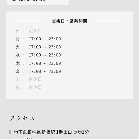
【プレミアム飲み放題】日本酒
玉の光 伯楽星
営業日・営業時間
定休日
日
:
月
:
17
:
00
~
23
:
00
火
:
17
:
00
~
23
:
00
水
:
17
:
00
~
23
:
00
木
:
17
:
00
~
23
:
00
金
:
17
:
00
~
23
:
00
定休日
土
:
定休日
祝
:
アクセス
地下鉄銀座線 新橋駅 1番出口 徒歩1分