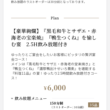
飲み放題のラストオーダーは30分前となっております。
Plan
【豪華絢爛】『黒毛和牛とサザエ・赤
海老の宝楽焼』『鴨生つくね』を愉し
む宴 2.5H飲み放題付き
ゆったりとご宴会をしたいお客様にピッタリの贅沢宴
会コース！
メインは『黒毛和牛とサザエ・赤海老の宝楽焼き』と
『鴨生つくね』『濃厚鴨出汁せいろ蕎麦』を堪能する
『料理11品』の宴！ゆったり2.5時間飲み放題付きコー
ス！
6,000
¥
飲み放題メニュー
150分制
35品
（
ラストオーダー
:
30分前
）