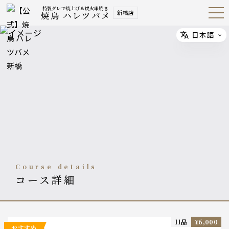
特製ダレで焼上げる炭火串焼き
新橋店
焼鳥 ハレツバメ
Open
Navig
ation
Menu
日本語
Select
course details
コース詳細
11品
¥6,000
おすすめ