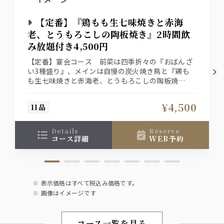
カシスソーダ、カシスウーロン、カシスオレンジ
ピーチソーダ、ピーチウーロン、ピーチオレンジ
【定番】『鶏もも生七味焼きと赤海
老、とうもろこしの陶板焼き』2時間飲
日本酒
み放題付き4,500円
聖泉 からくち（千葉県 和蔵酒造）【冷酒・熱燗】
【定番】宴会コース 前菜は四季折々の『おばんざ
い3種盛り』、メインは自慢の炭火焼き鳥と『鶏も
焼酎
も生七味焼きと赤海老、とうもろこしの陶板焼
サントリー 本格焼酎 大隅【芋】
き』、〆の『せいろ蕎麦』が付いた『料理11品』の
サントリー 本格焼酎 大隅【麦】
2時間飲み放題付き宴会コース！
¥4,500
11品
ワイン
details
reserve
タヴェルネッロ【赤・白】
コース詳細
WEB予約
梅酒
紀州の南高梅酒
表示価格はすべて税込み価格です。
画像はイメージです
ソフトドリンク
烏龍茶【冷・温】、りんごジュース
ジンジャーエール、ペプシコーラ
コース一覧を見る