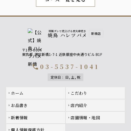
＋５００円でプレミアム飲み放題に♪
＋５００円でプレミアム飲み放題にグレードアップ♪
【果実酒】 山崎蒸留所 蔵樽仕上げ梅酒、柚子酒・白桃酒
【焼酎】 神楽の舞（蕎麦）、 黒丸（芋）
特製ダレで焼上げる炭火串焼き
新橋店
焼鳥 ハレツバメ
【サワー】特上レモンサワー を含む飲み放題にグレード
アップできます！
〒105-0004
【プレミアム飲み放題】果実酒
東京都
港区新橋1-7-1 近鉄銀座中央通りビル B1F
山崎蒸留所 蔵樽仕上げ梅酒
03-5537-1041
call
柚子酒
白桃酒
定休日
:
日, 土, 祝
【プレミアム飲み放題】焼酎
Footer navigation
ホーム
こだわり
chevron_right
chevron_right
神楽の舞（蕎麦）、黒丸（芋）
お品書き
店内紹介
chevron_right
chevron_right
【プレミアム飲み放題】サワー
新着情報
店舗情報・地図
特上レモンサワー、特上梅酢レモンサワー
chevron_right
chevron_right
個人情報保護方針
chevron_right