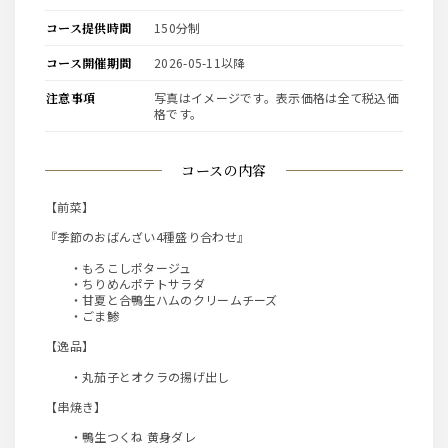
コース提供時間
150分制
コース開催期間
2026-05-11以降
注意事項
写真はイメージです。表示価格は全て税込価
格です。
コースの内容
【前菜】
『季節のおばんざい4種盛り合わせ』
・もろこしポタージュ
・ちりめんポテトサラダ
・甘夏と合鴨生ハムのクリームチーズ
・ごま鯵
【逸品】
・丸茄子とオクラの揚げ出し
【串焼き】
・鴨生つくね 黄身ダレ