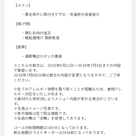
【メイン】
・黒毛和牛と殻付きサザエ・赤海老の宝楽焼き
【揚げ物】
・鶏むね肉の塩天
・稚鮎唐揚げ 黒酢南蛮
【食事】
・濃厚鴨出汁せいろ蕎麦
※こちらの献立は、2026年5月11日～2026年7月5日までの内容
で御座います。
2026年7月6日以降は献立の内容が変更となりますので、ご了承
ください。
※全てのアレルギー物質を取り除くことが困難なため、食物アレ
ルギー対応をいたしかねます。
※食材の入荷状況によりメニュー内容が変わる場合がございま
す。
※写真はイメージ写真です。
※表示価格は全て税込価格です。
※当店の鴨は「合鴨」を使用しております。
コースの制限時間は180分となっております。
飲み放題のラストオーダーは30分前となっております。