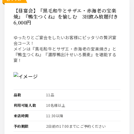
【昼宴会】『黒毛和牛とサザエ・赤海老の宝楽
焼』『鴨生つくね』を愉しむ 3H飲み放題付き
6,000円
ゆったりとご宴会をしたいお客様にピッタリの贅沢宴
会コース！
メインは『黒毛和牛とサザエ・赤海老の宝楽焼き』と
『鴨生つくね』『濃厚鴨出汁せいろ蕎麦』を堪能する
宴！
品数
11品
利用可能人数
10名様以上
来店時間
11:30以降
予約期限
2日前の17:00までにご予約ください