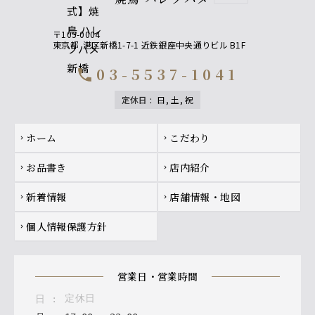
プレミアム飲み放題
〒105-0004
プレミアム飲み放題にグレードアップ♪
東京都
港区新橋1-7-1 近鉄銀座中央通りビル B1F
【果実酒】 山崎蒸留所 蔵樽仕上げ梅酒、ジャパンクラフ
ト奏 柚子・白桃
【焼酎】 神楽の舞（蕎麦）、 黒丸（芋）
03-5537-1041
call
【サワー】特上レモンサワー を含む飲み放題にグレード
アップできます！
定休日
:
日, 土, 祝
【プレミアム飲み放題】果実酒
Footer navigation
ホーム
こだわり
chevron_right
chevron_right
山崎蒸留所 蔵樽仕上げ梅酒
ジャパンクラフト奏 柚子
お品書き
店内紹介
ジャパンクラフト奏 白桃
chevron_right
chevron_right
新着情報
店舗情報・地図
chevron_right
chevron_right
【プレミアム飲み放題】焼酎
神楽の舞（蕎麦）、黒丸（芋）
個人情報保護方針
chevron_right
【プレミアム飲み放題】サワー
営業日・営業時間
特上レモンサワー、特上梅酢レモンサワー
定休日
日
:
【プレミアム飲み放題】日本酒