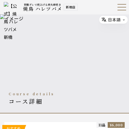
特製ダレで焼上げる炭火串焼き
新橋店
焼鳥 ハレツバメ
Open
Navig
ation
Menu
日本語
Select
course details
コース詳細
11品
¥6,000
おすすめ