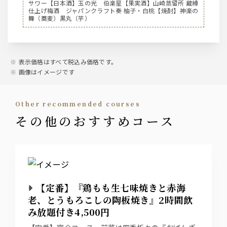
サワー【日本酒】玉の光 伯楽星【果実酒】山崎蒸留所 蔵樽
サントリー ザ・プレミアム・モルツ生中
仕上げ梅酒 ジャパンクラフト奏 柚子・白桃【焼酎】神楽の
サントリー ザ・プレミアム・モルツ生ピッチャー
舞（蕎麦）黒丸（芋）
ノンアルコールビール『サントリー オールフリー』
サントリー【ハイボール】
表示価格はすべて税込み価格です。
ジムビームハイボール
画像はイメージです
ジンジャーハイボール
コーラハイボール
other recommended courses
サントリー【ウイスキー】
その他のおすすめコース
ジムビーム
サワー
こだわり酒場の檸檬サワー、バイスサワー、すだちサワ
ー、抹茶ハイ、ウーロンハイ
【定番】『鶏もも生七味焼きと赤海
カクテル
老、とうもろこしの陶板焼き』2時間飲
翠ジンソーダ
み放題付き4,500円
カシスソーダ、カシスウーロン、カシスオレンジ
ピーチソーダ、ピーチウーロン、ピーチオレンジ