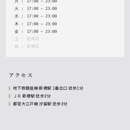
月
:
17
:
00
~
23
:
00
玉の光 伯楽星
火
:
17
:
00
~
23
:
00
水
:
17
:
00
~
23
:
00
木
:
17
:
00
~
23
:
00
金
:
17
:
00
~
23
:
00
定休日
土
:
定休日
祝
:
アクセス
地下鉄銀座線 新橋駅 1番出口 徒歩1分
ＪＲ 新橋駅 徒歩3分
都営大江戸線 汐留駅 徒歩3分