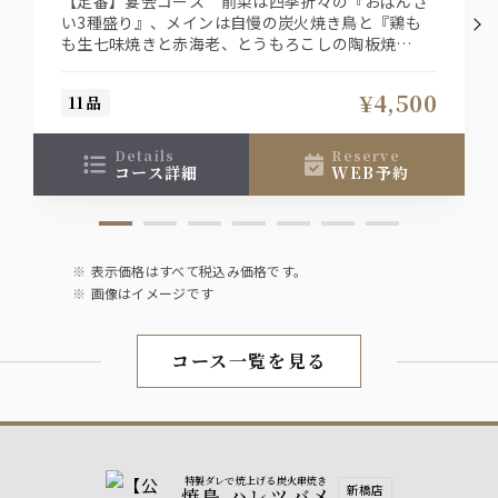
【定番】宴会コース 前菜は四季折々の『おばんざ
い3種盛り』、メインは自慢の炭火焼き鳥と『鶏も
も生七味焼きと赤海老、とうもろこしの陶板焼
日本酒
き』、〆の『せいろ蕎麦』が付いた『料理11品』の
聖泉 からくち（千葉県 和蔵酒造）【冷酒・熱燗】
2時間飲み放題付き宴会コース！
¥4,500
11品
焼酎
details
reserve
サントリー 本格焼酎 大隅【芋】
コース詳細
WEB予約
サントリー 本格焼酎 大隅【麦】
ワイン
表示価格はすべて税込み価格です。
カルロロッシ【赤・白】
画像はイメージです
梅酒
コース一覧を見る
紀州の南高梅酒
ソフトドリンク
ウーロン茶【冷・温】、オレンジジュース
ジンジャーエール、ペプシコーラ
特製ダレで焼上げる炭火串焼き
新橋店
焼鳥 ハレツバメ