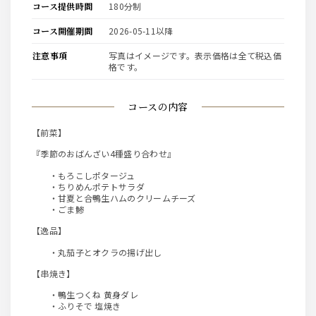
コース提供時間
180分制
コース開催期間
2026-05-11以降
注意事項
写真はイメージです。表示価格は全て税込価
格です。
コースの内容
【前菜】
『季節のおばんざい4種盛り合わせ』
・もろこしポタージュ
・ちりめんポテトサラダ
・甘夏と合鴨生ハムのクリームチーズ
・ごま鯵
【逸品】
・丸茄子とオクラの揚げ出し
【串焼き】
・鴨生つくね 黄身ダレ
・ふりそで 塩焼き