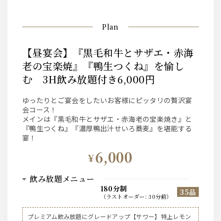
Plan
【昼宴会】『黒毛和牛とサザエ・赤海
老の宝楽焼』『鴨生つくね』を愉し
む 3H飲み放題付き6,000円
ゆったりとご宴会をしたいお客様にピッタリの贅沢宴
会コース！
メインは『黒毛和牛とサザエ・赤海老の宝楽焼き』と
『鴨生つくね』『濃厚鴨出汁せいろ蕎麦』を堪能する
宴！
6,000
¥
飲み放題メニュー
180分制
35品
（
ラストオーダー
:
30分前
）
サントリー【ビール】
プレミアム飲み放題にグレードアップ【サワー】特上レモン