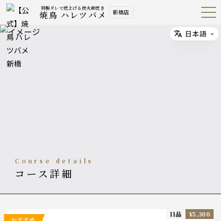
特製ダレで焼上げる炭火串焼き
新橋店
焼鳥 ハレツバメ
Open
Navig
ation
Menu
日本語
Select
course details
コース詳細
11品
¥5,300
おすすめ