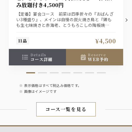
み放題付き4,500円
聖泉 からくち（千葉県 和蔵酒造）【冷酒・熱燗】
【定番】宴会コース 前菜は四季折々の『おばんざ
い3種盛り』、メインは自慢の炭火焼き鳥と『鶏も
焼酎
も生七味焼きと赤海老、とうもろこしの陶板焼
サントリー 本格焼酎 大隅【芋】
き』、〆の『せいろ蕎麦』が付いた『料理11品』の
サントリー 本格焼酎 大隅【麦】
2時間飲み放題付き宴会コース！
¥4,500
11品
ワイン
details
reserve
タヴェルネッロ【赤・白】
コース詳細
WEB予約
梅酒
紀州の南高梅酒
表示価格はすべて税込み価格です。
画像はイメージです
ソフトドリンク
烏龍茶【冷・温】、りんごジュース
ジンジャーエール、ペプシコーラ
コース一覧を見る
＋５００円でプレミアム飲み放題に♪
＋５００円でプレミアム飲み放題にグレードアップ♪