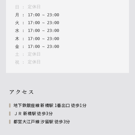
定休日
日
:
月
:
17
:
00
~
23
:
00
火
:
17
:
00
~
23
:
00
水
:
17
:
00
~
23
:
00
木
:
17
:
00
~
23
:
00
金
:
17
:
00
~
23
:
00
定休日
土
:
定休日
祝
:
アクセス
地下鉄銀座線 新橋駅 1番出口 徒歩1分
ＪＲ 新橋駅 徒歩3分
都営大江戸線 汐留駅 徒歩3分