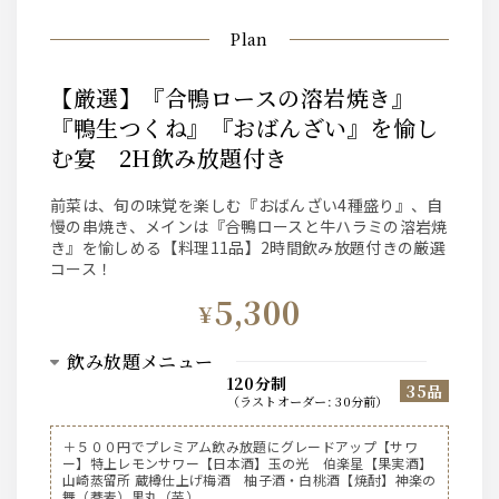
Plan
【厳選】『合鴨ロースの溶岩焼き』
『鴨生つくね』『おばんざい』を愉し
む宴 2H飲み放題付き
前菜は、旬の味覚を楽しむ『おばんざい4種盛り』、自
慢の串焼き、メインは『合鴨ロースと牛ハラミの溶岩焼
き』を愉しめる【料理11品】2時間飲み放題付きの厳選
コース！
5,300
¥
飲み放題メニュー
120分制
35品
（
ラストオーダー
:
30分前
）
サントリー【ビール】
＋５００円でプレミアム飲み放題にグレードアップ【サワ
ー】特上レモンサワー【日本酒】玉の光 伯楽星【果実酒】
サントリー ザ・プレミアム・モルツ生中
山崎蒸留所 蔵樽仕上げ梅酒 柚子酒・白桃酒【焼酎】神楽の
サントリー ザ・プレミアム・モルツ生ピッチャー
舞（蕎麦）黒丸（芋）