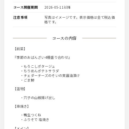
コース開催期間
2026-05-11以降
注意事項
写真はイメージです。表示価格は全て税込価
格です。
コースの内容
【前菜】
『季節のおばんざい4種盛り合わせ』
・もろこしポタージュ
・ちりめんポテトサラダ
・チェダーチーズのそいの実醤油漬け
・ごま鯵
【温物】
・穴子の山椒揚げ出し
【串焼き】
・鴨生つくね
・ふりそで 塩焼き
【メイン】