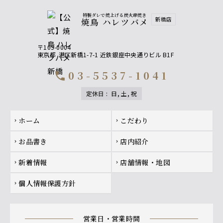
【果実酒】 山崎蒸留所 蔵樽仕上げ梅酒、柚子酒・白桃酒
【焼酎】 神楽の舞（蕎麦）、 黒丸（芋）
特製ダレで焼上げる炭火串焼き
新橋店
焼鳥 ハレツバメ
【サワー】特上レモンサワー を含む飲み放題にグレード
アップできます！
〒105-0004
【プレミアム飲み放題】果実酒
東京都
港区新橋1-7-1 近鉄銀座中央通りビル B1F
山崎蒸留所 蔵樽仕上げ梅酒
03-5537-1041
call
柚子酒
白桃酒
定休日
:
日, 土, 祝
【プレミアム飲み放題】焼酎
Footer navigation
ホーム
こだわり
chevron_right
chevron_right
神楽の舞（蕎麦）、黒丸（芋）
お品書き
店内紹介
chevron_right
chevron_right
【プレミアム飲み放題】サワー
新着情報
店舗情報・地図
特上レモンサワー、特上梅酢レモンサワー
chevron_right
chevron_right
個人情報保護方針
chevron_right
【プレミアム飲み放題】日本酒
玉の光 伯楽星
営業日・営業時間