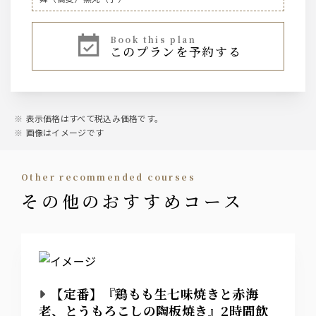
ノンアルコールビール『サントリー オールフリー』
book this plan
【ハイボール】
このプランを予約する
ジムビームハイボール
焼酎ハイボール
サントリー【ウイスキー】
表示価格はすべて税込み価格です。
ジムビーム
画像はイメージです
サワー
other recommended courses
こだわり酒場のレモンサワー、バイスサワー、すだちサワ
その他のおすすめコース
ー、抹茶ハイ、ウーロンハイ
カクテル
翠ジンソーダ
カシスソーダ、カシスウーロン、カシスオレンジ
ピーチソーダ、ピーチウーロン、ピーチオレンジ
【定番】『鶏もも生七味焼きと赤海
老、とうもろこしの陶板焼き』2時間飲
日本酒