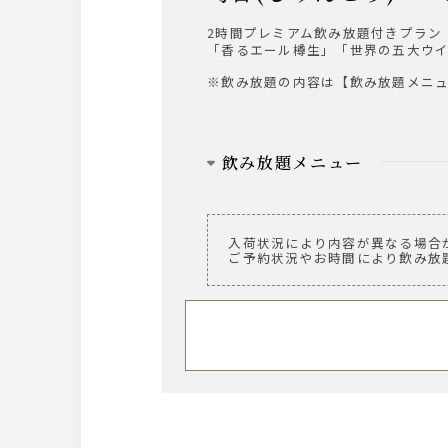
・柚子サワー
2時間プレミアム飲み放題付きプラン
梅酒
「香るエール樽生」「世界の五大ウ
梅酒（ロック、水割り、ソーダ割り
※飲み放題の内容は【飲み放題メニ
ワイン
【赤】ヴィッラビアンキ ロッソ
飲み放題メニュー
【白】ヴィッラビアンキ ビアンコ
ビール
日本酒
ザ・プレミアム・モルツ 中瓶
入荷状況により内容が異なる場合
聖泉からくち
ザ・プレミアム・モルツ 香るエ
ご予約状況やお時間により飲み放
※冷 又は 燗
ウィスキー
焼酎
角
黒丸 黒（芋）
バランタイン
山紫水明（麦）
タラモアデュー
※ロック、水割り、ソーダ割り、お
ジムビーム
カナディアンクラブ
※ロック、水割り、ソーダ割り、お
ノンアルコール
ウーロン茶