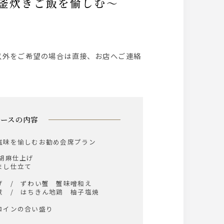
石釜炊きご飯を愉しむ～
以外をご希望の場合は直接、お店へご連絡
コースの内容
滋味を愉しむお勧め会席プラン
胡麻仕上げ
まし仕立て
げ / ずわい蟹 蟹味噌和え
/ はちきん地鶏 柚子塩焼
ロインの合い盛り