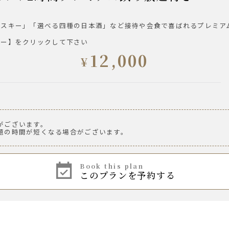
イスキー」「選べる四種の日本酒」など接待や会食で喜ばれるプレミア
、お湯割り）
ュー】をクリックして下さい
12,000
¥
がございます。
ール 樽生
題の時間が短くなる場合がございます。
book this plan
このプランを予約する
湯割り
湯割り