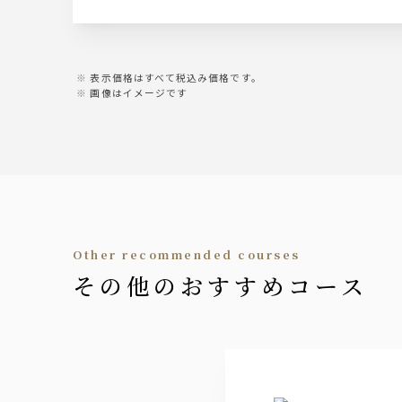
サワー
グレープフルーツジュース
オレンジジュース
・ウーロンハイ
オールフリー ノンアルコールビー
・レモンサワー
・グレープフルーツサワー
表示価格はすべて税込み価格です。
・トマトサワー
画像はイメージです
・梅干しサワー
・緑茶ハイ
・柚子サワー
梅酒
梅酒（ロック、水割り、ソーダ割り
ジン
other recommended courses
ジャパニーズクラフトジン『六』
・ジンソーダ
その他のおすすめコース
・ジントニック
ウォッカ
ジャパニーズクラフトウォッカ『白
・ウォッカソーダ
・モスコミュール