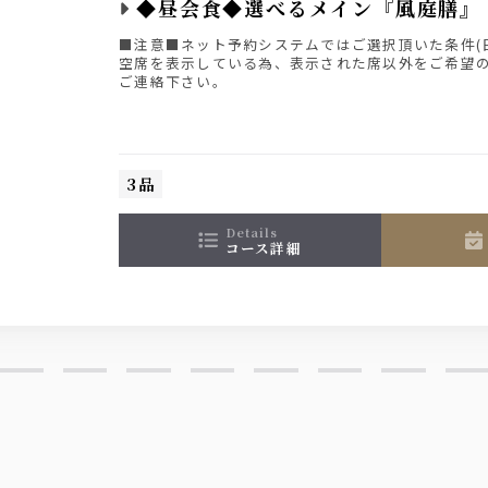
◆昼会食◆選べるメイン『風庭膳』
■注意■ネット予約システムではご選択頂いた条件(
空席を表示している為、表示された席以外をご希望
トスカーナ・ゴヴェルノ
ご連絡下さい。
ュット
3品
details
コース詳細
湯割り