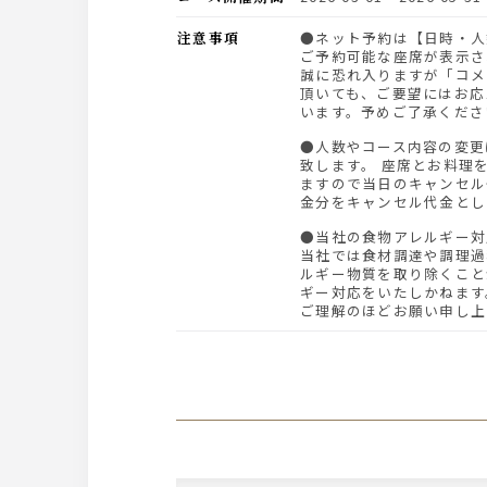
注意事項
●ネット予約は【日時・人数】を指定して頂くと、
ご予約可能な座席が表示さ
誠に恐れ入りますが「コメ
頂いても、ご要望にはお応
います。予めご了承くださ
●人数やコース内容の変更は前日21時までにお願い
致します。 座席とお料理
ますので当日のキャンセル
金分をキャンセル代金とし
●当社の食物アレルギー
当社では食材調達や調理過
ルギー物質を取り除くこと
ギー対応をいたしかねます
ご理解のほどお願い申し上