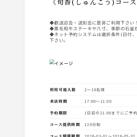
《旬香(しゅんこう)
◆歓送迎会・送別会に是非ご利用下さい
◆黒毛和牛ステーキや八寸、季節の石釜
◆ネット予約システムは選択条件(日付
下さい。
利用可能人数
2〜16名様
来店時間
17:00〜21:00
予約期限
1日前の21:00までにご
コース提供時間
120分制
コース開催期間
2026-03-01〜2026-05-31