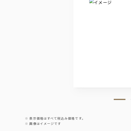
ワイン
【赤】リリウム・ロッソ・ディ・
【白】フラスカーティ セッコ
【泡】ラルス スプマンテ ブリ
日本酒
千葉県 聖泉からくち
新潟県 越乃景虎
宮城県 伯楽星 特別純米
福島県 末廣山廃純米
焼酎
黒丸 黒（芋）
山紫水明（麦）
※ロック、水割り、ソーダ割り、お
ノンアルコール
表示価格はすべて税込み価格です。
ウーロン茶
画像はイメージです
グレープフルーツジュース
オレンジジュース