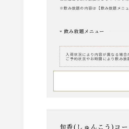
※飲み放題の内容は【飲み放題メニ
飲み放題メニュー
ビール
ザ・プレミアム・モルツ 中瓶
入荷状況により内容が異なる場合
ご予約状況やお時間により飲み放
ウィスキー
～AMERICAN～ ジムビーム
※ロック、水割り、ソーダ割り、お
サワー
・ウーロンハイ
・レモンサワー
・グレープフルーツサワー
・トマトサワー
・梅干しサワー
・緑茶ハイ
旬香(しゅんこう)コ