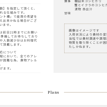
食事 棚田米コシヒカリ
蟹とイクラのコシヒカ
漬物 赤出汁
れる仕組みです。
甘味
ント欄」で座席の希望を
え出来かねる場合がござ
いませ。
画像はイメージです
入荷状況により食材の変
を準備してお待ちしており
当社では食材調達や調理
や人数減少分はお料理代
物質を取り除くことが困
て頂戴します。
たしかねます。
対応について
程において、全てのアレ
が困難な為、食物アレル
。
げます。
Plans