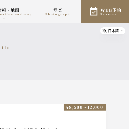
舗情報・地図
写真
WEB予約
rmation and map
photograph
reserve
日本語
Select
ails
細
¥8,500〜12,000