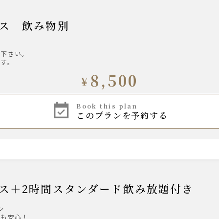
ース 飲み物別
び下さい。
ます。
8,500
¥
book this plan
このプランを予約する
コース＋2時間スタンダード飲み放題付き
ン
様も安心！