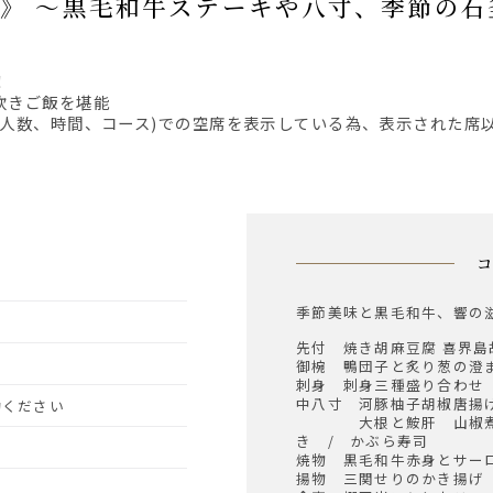
コース》 ～黒毛和牛ステーキや八寸、季節の
！
炊きご飯を堪能
、人数、時間、コース)での空席を表示している為、表示された席
季節美味と黒毛和牛、響の
先付 焼き胡麻豆腐 喜界島
御椀 鴨団子と炙り葱の澄
刺身 刺身三種盛り合わせ
中八寸 河豚柚子胡椒唐揚
予約ください
大根と鮟肝 山椒煮 
き / かぶら寿司
焼物 黒毛和牛赤身とサー
揚物 三関せりのかき揚げ