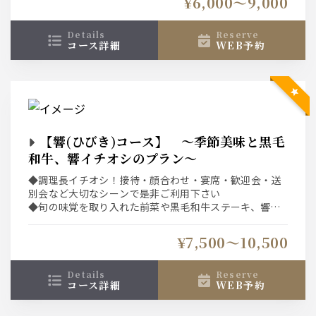
¥6,000〜9,000
ース)での空席を表示している為、表示された席以外をご
希望の場合は直接、お店へご連絡下さい。
details
reserve
コース詳細
WEB予約
【響(ひびき)コース】 ～季節美味と黒毛
和牛、響イチオシのプラン～
◆調理長イチオシ！接待・顔合わせ・宴席・歓迎会・送
別会など大切なシーンで是非ご利用下さい
◆旬の味覚を取り入れた前菜や黒毛和牛ステーキ、響自
慢のコシヒカリ石釜炊き込み飯を堪能
◆ネット予約システムは選択条件(日付、人数、時間、コ
¥7,500〜10,500
ース)での空席を表示している為、表示された席以外をご
希望の場合は直接、お店へご連絡下さい。
details
reserve
コース詳細
WEB予約