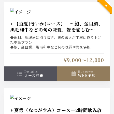
【盛夏(せいか)コース】 ～鮑、金目鯛、
黒毛和牛などの旬の味覚、贅を愉しむ～
◆食材、調理法に拘り抜き、響の職人が丁寧に作り上げ
た季節プラン
◆鮑、金目鯛、黒毛和牛など旬の味覚や贅を堪能
◆ネット予約システムは選択条件(日付、人数、時間、コ
ース)での空席を表示している為、表示された席以外をご
¥9,000〜12,000
希望の場合は直接、お店へご連絡下さい。
details
reserve
コース詳細
WEB予約
夏霞（なつがすみ）コース＋2時間飲み放