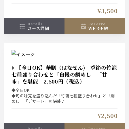
◆プラス2,000円で飲み放題も付けられます！
◆“土日祝”は選べる1ドリンク付き！！
¥3,500
details
reserve
コース詳細
WEB予約
【全日OK】華膳（はなぜん) 季節の竹籠
七種盛り合わせと「自慢の鯛めし」「甘
味」を堪能 2,500円（税込）
◆全日OK
◆旬の味覚を盛り込んだ「竹籠七種盛り合わせ」と「鯛
めし」「デザート」を堪能♪
¥2,500
details
reserve