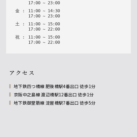
17
:
00
~
23
:
00
金
:
11
:
00
~
14
:
30
17
:
00
~
23
:
00
土
:
11
:
00
~
15
:
00
17
:
00
~
22
:
00
祝
:
11
:
00
~
15
:
00
17
:
00
~
22
:
00
アクセス
地下鉄四つ橋線 肥後橋駅4番出口 徒歩1分
京阪中之島線 渡辺橋駅12番出口 徒歩1分
地下鉄御堂筋線 淀屋橋駅7番出口 徒歩5分