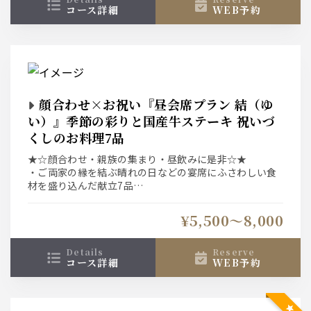
コース詳細
WEB予約
顔合わせ×お祝い『昼会席プラン 結（ゆ
い）』季節の彩りと国産牛ステーキ 祝いづ
くしのお料理7品
★☆顔合わせ・親族の集まり・昼飲みに是非☆★
・ご両家の縁を結ぶ晴れの日などの宴席にふさわしい食
材を盛り込んだ献立7品
・お食事は銘々盛りでご用意しております。
¥5,500〜8,000
details
reserve
コース詳細
WEB予約