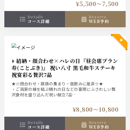
¥5,500〜7,500
details
reserve
コース詳細
WEB予約
結納・顔合わせ×ハレの日『昼会席プラン
寿(ことぶき)』 祝い八寸 黒毛和牛ステーキ
祝宴彩る贅沢7品
★☆顔合わせ・親族の集まり・昼飲みに是非☆★
・ご両家の縁を結ぶ晴れの日などの宴席にふさわしい贅
沢食材を盛り込んだ祝い献立7品
・お食事は銘々盛りでご用意しております。
¥8,800〜10,800
details
reserve
コース詳細
WEB予約