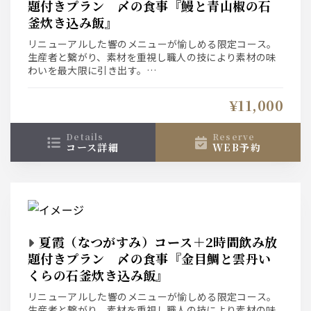
題付きプラン 〆の食事『鰻と青山椒の石
釜炊き込み飯』
リニューアルした響のメニューが愉しめる限定コース。
生産者と繋がり、素材を重視し職人の技により素材の味
わいを最大限に引き出す。
和食の中にもアジアのエッセンスを取り入れた響ならで
はの”新和食”をお愉しみ下さい。
¥11,000
〆の食事は『鰻と青山椒の石釜炊き込み飯』
details
reserve
コース詳細
WEB予約
夏霞（なつがすみ）コース＋2時間飲み放
題付きプラン 〆の食事『金目鯛と雲丹い
くらの石釜炊き込み飯』
リニューアルした響のメニューが愉しめる限定コース。
生産者と繋がり、素材を重視し職人の技により素材の味