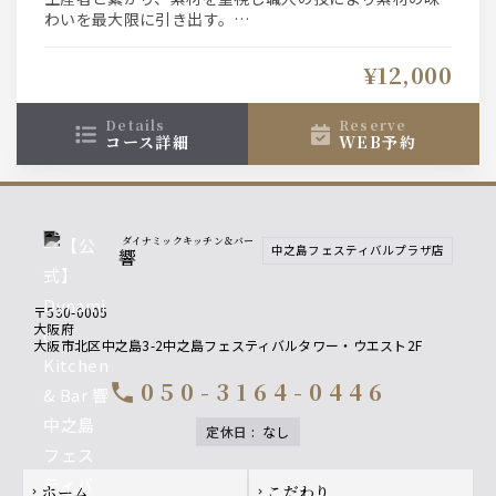
わいを最大限に引き出す。
和食の中にもアジアのエッセンスを取り入れた響ならで
はの”新和食”をお愉しみ下さい。
¥12,000
〆の食事は『金目鯛と雲丹いくらの石釜炊き込み飯』
details
reserve
コース詳細
WEB予約
ダイナミックキッチン＆バー
中之島フェスティバルプラザ店
響
〒530-0005
大阪府
大阪市北区中之島3-2中之島フェスティバルタワー・ウエスト2F
050-3164-0446
call
定休日
:
なし
Footer navigation
ホーム
こだわり
chevron_right
chevron_right