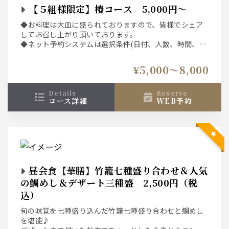
【５組様限定】椿コース 5,000円～
◆お料理は大皿に盛られておりますので、皆様でシェア
してお召し上がり頂いております。
◆ネット予約システムは選択条件(日付、人数、時間、コ
ース)での空席を表示している為、表示された席以外をご
希望の場合は直接、お店へご連絡下さい。
¥5,000〜8,000
details
reserve
コース詳細
WEB予約
昼会食【華膳】竹籠七種盛り合わせ＆人気
の鯛めし＆デザート三種盛 2,500円（税
込）
旬の味覚を七種盛り込んだ竹籠七種盛り合わせと鯛めし
を堪能♪