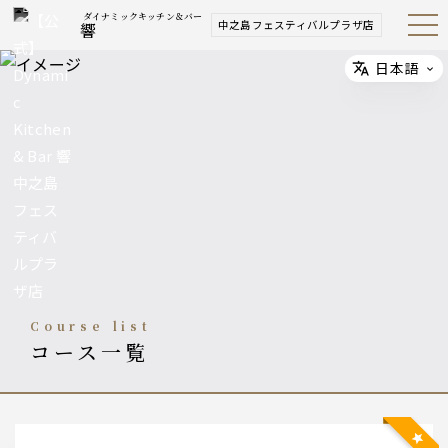
ダイナミックキッチン＆バー
中之島フェスティバルプラザ店
響
Open
Navig
ation
Menu
日本語
Select
course list
コース一覧