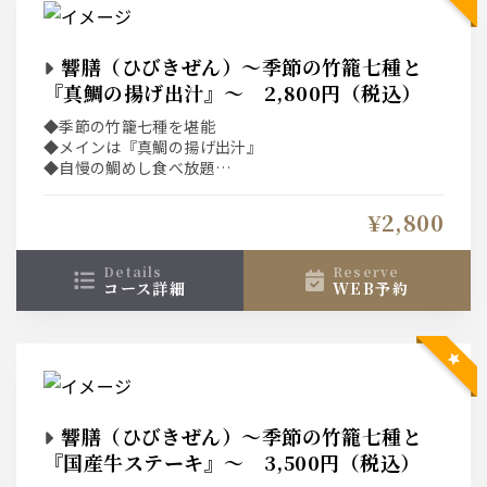
響膳（ひびきぜん）～季節の竹籠七種と
『真鯛の揚げ出汁』～ 2,800円（税込）
◆季節の竹籠七種を堪能
◆メインは『真鯛の揚げ出汁』
◆自慢の鯛めし食べ放題
◆プラス2,000円で飲み放題も付けられます！
◆“土日祝”は選べる1ドリンク付き！！
¥2,800
details
reserve
コース詳細
WEB予約
響膳（ひびきぜん）～季節の竹籠七種と
『国産牛ステーキ』～ 3,500円（税込）