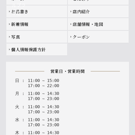
お品書き
店内紹介
chevron_right
chevron_right
新着情報
店舗情報・地図
chevron_right
chevron_right
写真
クーポン
chevron_right
chevron_right
個人情報保護方針
chevron_right
営業日・営業時間
日
:
11
:
00
~
15
:
00
17
:
00
~
22
:
00
月
:
11
:
00
~
14
:
30
17
:
00
~
23
:
00
火
:
11
:
00
~
14
:
30
17
:
00
~
23
:
00
水
:
11
:
00
~
14
:
30
17
:
00
~
23
:
00
木
:
11
:
00
~
14
:
30