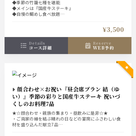
◆季節の竹籠七種を堪能
◆メインは『国産牛ステーキ』
◆自慢の鯛めし食べ放題
◆プラス2,000円で飲み放題も付けられます！
◆“土日祝”は選べる1ドリンク付き！！
¥3,500
details
reserve
コース詳細
WEB予約
顔合わせ×お祝い『昼会席プラン 結（ゆ
い）』季節の彩りと国産牛ステーキ 祝いづ
くしのお料理7品
★☆顔合わせ・親族の集まり・昼飲みに是非☆★
・ご両家の縁を結ぶ晴れの日などの宴席にふさわしい食
材を盛り込んだ献立7品
・お食事は銘々盛りでご用意しております。