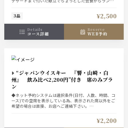
デザートまで付いた献立でちょっとした会食からランチ
接待にも好評頂いております♪
¥2,500
3品
details
reserve
コース詳細
WEB予約
“ジャパンウイスキー 『響・山崎・白
州』 飲み比べ2,200円”付き 席のみプラ
ン
◆ネット予約システムは選択条件(日付、人数、時間、コ
ース)での空席を表示している為、表示された席以外をご
希望の場合は直接、お店へご連絡下さい。
◆【響ジャパニーズハーモニー】【山崎】【白州】の飲
み比べでございます。※各15ml
¥2,200