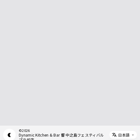
©
2026
日本語
Dynamic Kitchen & Bar 響 中之島フェスティバル
Appearance mode switch
Select 
プラザ店