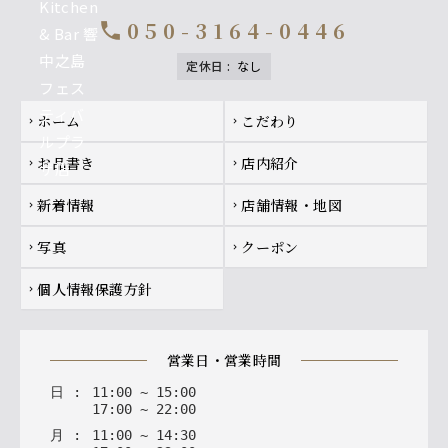
050-3164-0446
call
定休日
:
なし
Footer navigation
ホーム
こだわり
chevron_right
chevron_right
お品書き
店内紹介
chevron_right
chevron_right
新着情報
店舗情報・地図
chevron_right
chevron_right
写真
クーポン
chevron_right
chevron_right
個人情報保護方針
chevron_right
営業日・営業時間
日
:
11
:
00
~
15
:
00
17
:
00
~
22
:
00
月
:
11
:
00
~
14
:
30