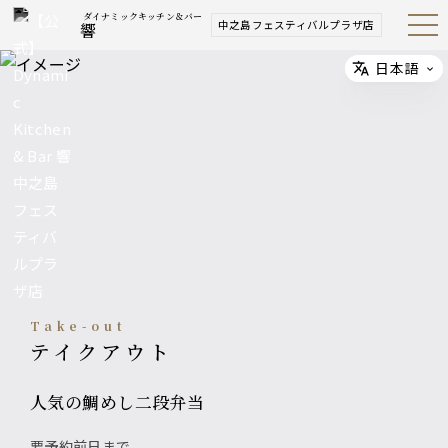
ダイナミックキッチン＆バー
中之島フェスティバルプラザ店
響
Open
Navig
ation
Menu
日本語
Select
Take-out
テイクアウト
人気の鯛めし二段弁当
要予約前日まで