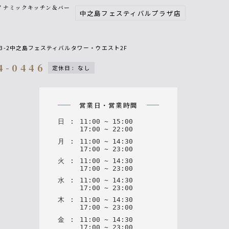
イナミックキッチン＆バー
中之島フェスティバルプラザ店
響
3-2中之島フェスティバルタワー・ウエスト2F
4-0446
定休日
:
なし
on
営業日・営業時間
日
:
11
:
00
~
15
:
00
17
:
00
~
22
:
00
月
:
11
:
00
~
14
:
30
17
:
00
~
23
:
00
火
:
11
:
00
~
14
:
30
17
:
00
~
23
:
00
水
:
11
:
00
~
14
:
30
17
:
00
~
23
:
00
木
:
11
:
00
~
14
:
30
17
:
00
~
23
:
00
金
:
11
:
00
~
14
:
30
17
:
00
~
23
:
00