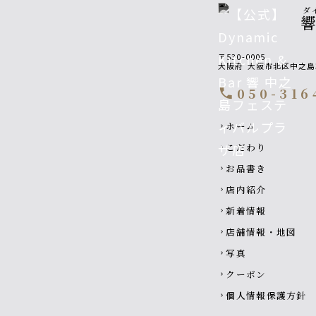
ダ
〒530-0005
大阪府
大阪市北区中之島
050-316
call
Footer navigati
ホーム
chevron_right
こだわり
chevron_right
お品書き
chevron_right
店内紹介
chevron_right
新着情報
chevron_right
店舗情報・地図
chevron_right
写真
chevron_right
クーポン
chevron_right
個人情報保護方針
chevron_right