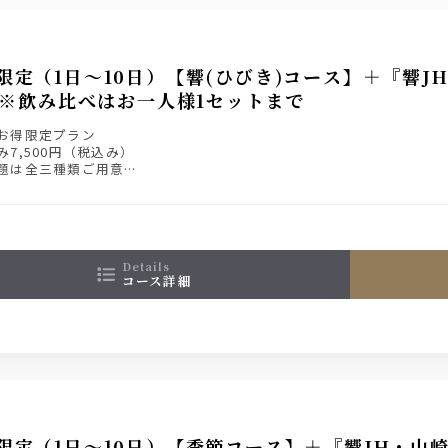
限定（1日～10日）【響(ひびき)コース】＋『響J
※飲み比べはお一人様1セットまで
お得限定プラン
7,500円（税込み）
題は全三種類ご用意
【コース詳細】をご確認ください
details
コース詳細
限定（1日～10日）【季節コース】＋『響JH・山