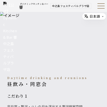
ダイナミックキッチン＆バー
中之島フェスティバルプラザ店
響
Open
Navig
ation
Menu
日本語
Select
Daytime drinking and reunions
昼飲み・同窓会
こだわり１
非日常・贅沢・ハレの日を演出する贅沢個室空間