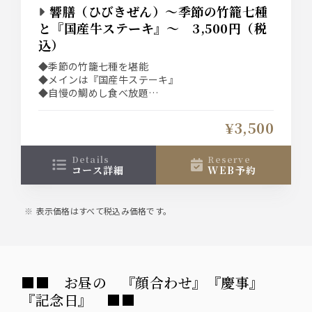
響膳（ひびきぜん）～季節の竹籠七種
と『国産牛ステーキ』～ 3,500円（税
込）
◆季節の竹籠七種を堪能
◆メインは『国産牛ステーキ』
◆自慢の鯛めし食べ放題
◆プラス2,000円で飲み放題も付けられます！
◆“土日祝”は選べる1ドリンク付き！！
¥3,500
details
reserve
コース詳細
WEB予約
表示価格はすべて税込み価格です。
■■ お昼の 『顔合わせ』『慶事』
『記念日』 ■■