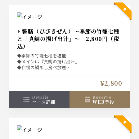
響膳（ひびきぜん）～季節の竹籠七種
と『真鯛の揚げ出汁』～ 2,800円（税
込）
◆季節の竹籠七種を堪能
◆メインは『真鯛の揚げ出汁』
◆自慢の鯛めし食べ放題
◆プラス2,000円で飲み放題も付けられます！
◆“土日祝”は選べる1ドリンク付き！！
¥2,800
details
reserve
コース詳細
WEB予約