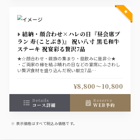
結納・顔合わせ×ハレの日『昼会席プ
ラン 寿(ことぶき)』 祝い八寸 黒毛和牛
ステーキ 祝宴彩る贅沢7品
★☆顔合わせ・親族の集まり・昼飲みに是非☆★
・ご両家の縁を結ぶ晴れの日などの宴席にふさわし
い贅沢食材を盛り込んだ祝い献立7品
・お食事は銘々盛りでご用意しております。
¥8,800〜10,800
details
reserve
コース詳細
WEB予約
表示価格はすべて税込み価格です。