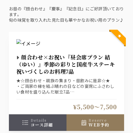
お昼の『顔合わせ』『慶事』『記念日』にご好評頂いており
ます。
旬の味覚を取り入れた見た目も華やかなお祝い用のプラン♪
顔合わせ×お祝い『昼会席プラン 結
（ゆい）』季節の彩りと国産牛ステーキ
祝いづくしのお料理7品
★☆顔合わせ・親族の集まり・昼飲みに是非☆★
・ご両家の縁を結ぶ晴れの日などの宴席にふさわし
い食材を盛り込んだ献立7品
・お食事は銘々盛りでご用意しております。
¥5,500〜7,500
details
reserve
コース詳細
WEB予約