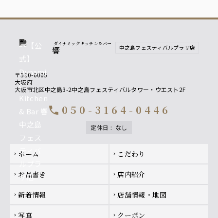
ダイナミックキッチン＆バー
中之島フェスティバルプラザ店
響
〒530-0005
大阪府
大阪市北区中之島3-2中之島フェスティバルタワー・ウエスト2F
050-3164-0446
call
定休日
:
なし
Footer navigation
ホーム
こだわり
chevron_right
chevron_right
お品書き
店内紹介
chevron_right
chevron_right
新着情報
店舗情報・地図
chevron_right
chevron_right
写真
クーポン
chevron_right
chevron_right