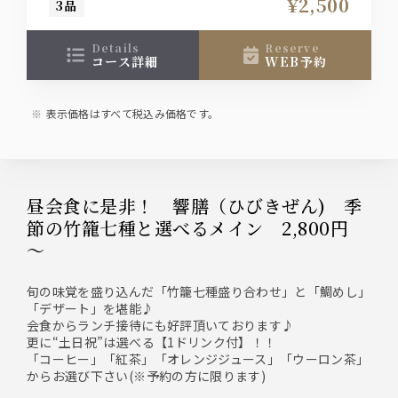
¥2,500
3品
details
reserve
コース詳細
WEB予約
表示価格はすべて税込み価格です。
昼会食に是非！ 響膳（ひびきぜん) 季
節の竹籠七種と選べるメイン 2,800円
～
旬の味覚を盛り込んだ「竹籠七種盛り合わせ」と「鯛めし」
「デザート」を堪能♪
会食からランチ接待にも好評頂いております♪
更に“土日祝”は選べる【1ドリンク付】！！
「コーヒー」「紅茶」「オレンジジュース」「ウーロン茶」
からお選び下さい(※予約の方に限ります)