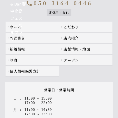
050-3164-0446
call
定休日
:
なし
Footer navigation
ホーム
こだわり
chevron_right
chevron_right
お品書き
店内紹介
chevron_right
chevron_right
新着情報
店舗情報・地図
chevron_right
chevron_right
写真
クーポン
chevron_right
chevron_right
個人情報保護方針
chevron_right
営業日・営業時間
日
:
11
:
00
~
15
:
00
17
:
00
~
22
:
00
月
:
11
:
00
~
14
:
30
17
:
00
~
23
:
00