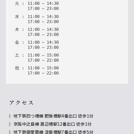
火
:
11
:
00
~
14
:
30
17
:
00
~
23
:
00
水
:
11
:
00
~
14
:
30
17
:
00
~
23
:
00
木
:
11
:
00
~
14
:
30
17
:
00
~
23
:
00
金
:
11
:
00
~
14
:
30
17
:
00
~
23
:
00
土
:
11
:
00
~
15
:
00
17
:
00
~
22
:
00
祝
:
11
:
00
~
15
:
00
17
:
00
~
22
:
00
アクセス
地下鉄四つ橋線 肥後橋駅4番出口 徒歩1分
京阪中之島線 渡辺橋駅12番出口 徒歩1分
地下鉄御堂筋線 淀屋橋駅7番出口 徒歩5分