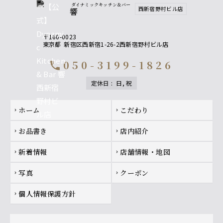
ダイナミックキッチン＆バー
西新宿野村ビル店
響
〒160-0023
東京都
新宿区西新宿1-26-2西新宿野村ビル店
050-3199-1826
call
定休日
:
日, 祝
Footer navigation
ホーム
こだわり
chevron_right
chevron_right
お品書き
店内紹介
chevron_right
chevron_right
新着情報
店舗情報・地図
chevron_right
chevron_right
写真
クーポン
chevron_right
chevron_right
個人情報保護方針
chevron_right