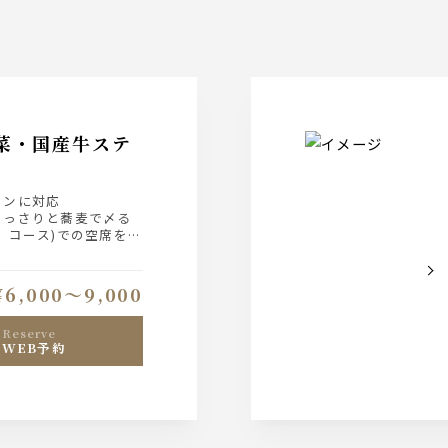
菜・国産牛ステ
ーンに対応
あっさりと蕎麦で〆る
、コース)での空席を表
直接、お店へご連絡下
¥6,000〜9,000
reserve
WEB予約