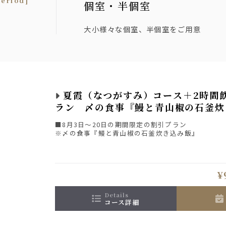
period]
個室・半個室
大小様々な個室、半個室をご用意
夏霞（なつがすみ）コース＋2時間
ラン 〆の食事『鰻と青山椒の石釜炊
■8月3日～20日の期間限定の割引プラン
※〆の食事『鰻と青山椒の石釜炊き込み飯』
¥
details
コース詳細