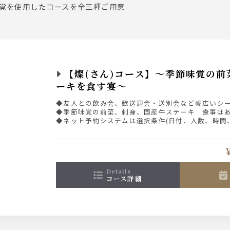
覚を使用したコースを全三種ご用意
【燦(さん)コース】～季節味覚の前
ーキを食す宴～
◆友人との飲み会、歓送迎会・送別会など幅広いシ
◆季節味覚の前菜、刺身、国産牛ステーキ 食事は
◆ネット予約システムは選択条件(日付、人数、時間
示している為、表示された席以外をご希望の場合は
さい。
details
コース詳細