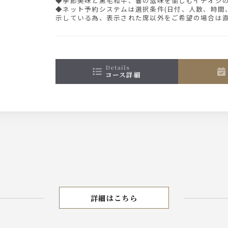
◆季節美味と黒毛和牛、響の滋味を愉しむイチオシ
◆ネット予約システムは選択条件(日付、人数、時間
示している為、表示された席以外をご希望の場合は
さい。
details
コース詳細
詳細はこちら
お得プラン