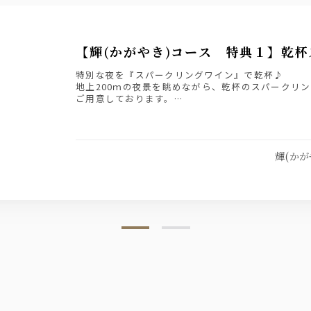
【輝(かがやき)コース 特典１】乾
特別な夜を『スパークリングワイン』で乾杯♪
地上200ｍの夜景を眺めながら、乾杯のスパークリ
ご用意しております。
※アルコールの苦手なお客様はソフトドリンクに変
輝(かが