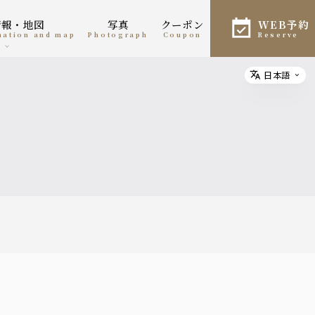
情報・地図
写真
クーポン
WEB予約
rmation and map
photograph
coupon
reserve
日本語
Select