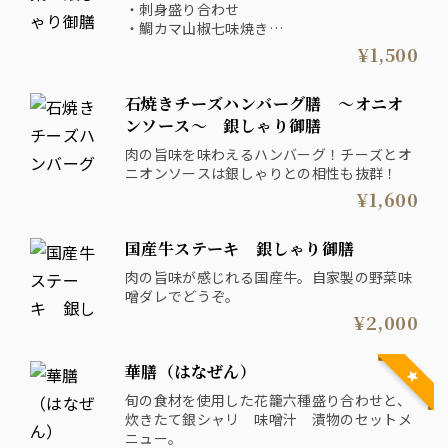
・刺身盛り合わせ
・鯛カマ山椒七味焼き
・チキン南蛮
¥1,500
石焼きチーズハンバーグ膳 ～オニオ
ンソース～ 銀しゃり御膳
肉の旨味を味わえるハンバーグ！チーズとオ
ニオンソースは銀しゃりとの相性も抜群！
¥1,600
国産牛ステーキ 銀しゃり御膳
肉の旨味が感じれる国産牛。自家製の野菜味
噌ダレでどうぞ。
¥2,000
華膳（はなぜん）
旬の食材を使用した花籠六種盛り合わせと、
炊きたて銀シャリ 味噌汁 漬物のセットメ
ニュー。