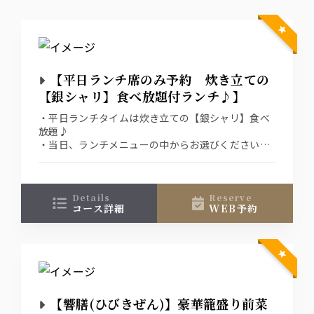
【平日ランチ席のみ予約 炊き立ての
【銀シャリ】食べ放題付ランチ♪】
・平日ランチタイムは炊き立ての【銀シャリ】食べ
放題♪
・当日、ランチメニューの中からお選びください。
・団体様は事前注文も承っておりますので、是非お
問い合わせ下さい。
・営業時間は月～金(平日)11：30～14：30(14:00ラ
ストオーダー）土日祝 ランチ休業
details
reserve
コース詳細
WEB予約
【響膳(ひびきぜん)】豪華籠盛り前菜