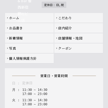
定休日
:
日, 祝
Footer navigation
ホーム
こだわり
chevron_right
chevron_right
お品書き
店内紹介
chevron_right
chevron_right
新着情報
店舗情報・地図
chevron_right
chevron_right
写真
クーポン
chevron_right
chevron_right
個人情報保護方針
chevron_right
営業日・営業時間
定休日
日
:
月
:
11
:
30
~
14
:
30
17
:
00
~
23
:
00
火
:
11
:
30
~
14
:
30
17
:
00
~
23
:
00