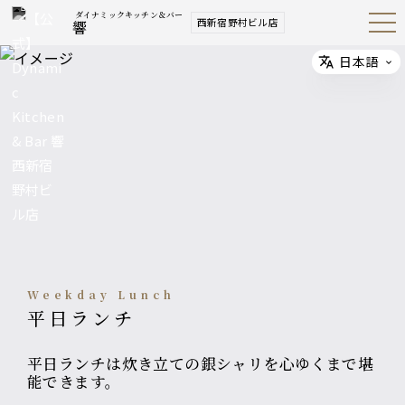
ダイナミックキッチン＆バー
西新宿野村ビル店
響
Open
Navig
ation
Menu
日本語
Select
Weekday Lunch
平日ランチ
平日ランチは炊き立ての銀シャリを心ゆくまで堪
能できます。