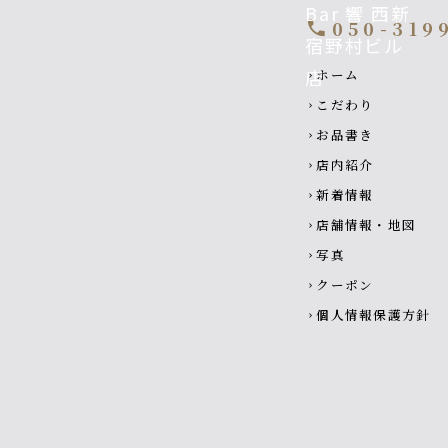
050-319
call
Footer navigatio
ホーム
chevron_right
こだわり
chevron_right
お品書き
chevron_right
店内紹介
chevron_right
新着情報
chevron_right
店舗情報・地図
chevron_right
写真
chevron_right
クーポン
chevron_right
個人情報保護方針
chevron_right