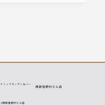
イナミックキッチン＆バー
西新宿野村ビル店
響
6-2西新宿野村ビル店