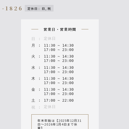
9-1826
定休日
:
日, 祝
n
営業日・営業時間
定休日
日
:
月
:
11
:
30
~
14
:
30
17
:
00
~
23
:
00
火
:
11
:
30
~
14
:
30
17
:
00
~
23
:
00
水
:
11
:
30
~
14
:
30
17
:
00
~
23
:
00
木
:
11
:
30
~
14
:
30
17
:
00
~
23
:
00
金
:
11
:
30
~
14
:
30
17
:
00
~
23
:
00
土
:
17
:
00
~
22
:
00
定休日
祝
:
年末年始は【2025年12月31
日〜2026年1月4日まで休
業】