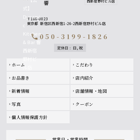
西新宿野村ビル店
響
〒160-0023
東京都
新宿区西新宿1-26-2西新宿野村ビル店
050-3199-1826
call
定休日
:
日, 祝
Footer navigation
ホーム
こだわり
chevron_right
chevron_right
お品書き
店内紹介
chevron_right
chevron_right
新着情報
店舗情報・地図
chevron_right
chevron_right
写真
クーポン
chevron_right
chevron_right
個人情報保護方針
chevron_right
営業日・営業時間