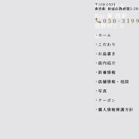
〒160-0023
東京都
新宿区西新宿1-2
050-319
call
Footer navigatio
ホーム
chevron_right
こだわり
chevron_right
お品書き
chevron_right
店内紹介
chevron_right
新着情報
chevron_right
店舗情報・地図
chevron_right
写真
chevron_right
クーポン
chevron_right
個人情報保護方針
chevron_right