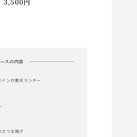
,500円
コースの内容
メインの贅沢ランチ～
し
のさつま揚げ