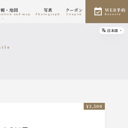
情報・地図
写真
クーポン
WEB予約
rmation and map
photograph
coupon
reserve
日本語
Select
ails
細
¥3,500