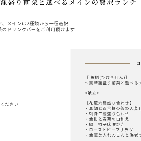
豪華籠盛り前菜と選べるメインの贅沢ランチ 3
せ、メインは2種類から一種選択
茶のドリンクバーをご利用頂けます
【 響膳(ひびきぜん)】
～豪華籠盛り前菜と選べる
<献立>
【花籠六種盛り合わせ】
予約ください
・真鯛と百合根の茶わん蒸
・刺身二種盛り合わせ
・金柑と春菊の白和え
・鰤 柚子味噌焼き
・ローストビーフサラダ
・金澤美人れんこんと海老