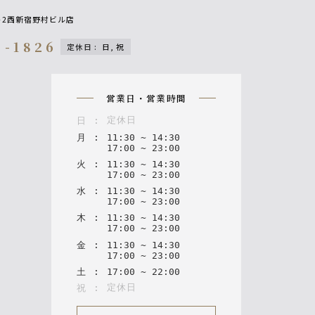
6-2西新宿野村ビル店
9-1826
定休日
:
日, 祝
n
営業日・営業時間
定休日
日
:
月
:
11
:
30
~
14
:
30
17
:
00
~
23
:
00
火
:
11
:
30
~
14
:
30
17
:
00
~
23
:
00
水
:
11
:
30
~
14
:
30
17
:
00
~
23
:
00
木
:
11
:
30
~
14
:
30
17
:
00
~
23
:
00
金
:
11
:
30
~
14
:
30
17
:
00
~
23
:
00
土
:
17
:
00
~
22
:
00
定休日
祝
: