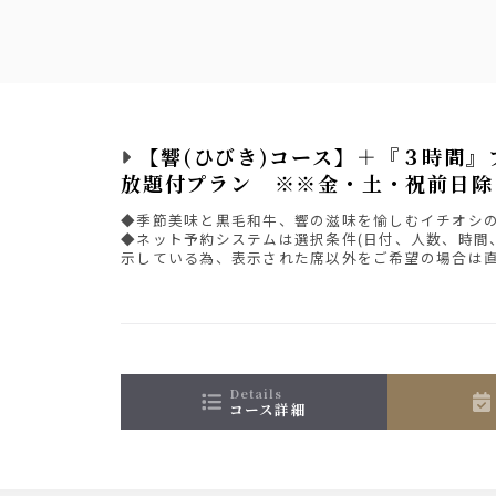
【響(ひびき)コース】＋『３時間』
放題付プラン ※※金・土・祝前日除
◆季節美味と黒毛和牛、響の滋味を愉しむイチオシ
◆ネット予約システムは選択条件(日付、人数、時間
示している為、表示された席以外をご希望の場合は
さい。
details
コース詳細