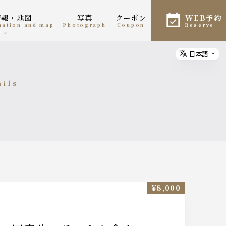
情報・地図
写真
クーポン
WEB予約
rmation and map
photograph
coupon
reserve
日本語
Select
ails
細
¥8,000