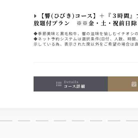
【響(ひびき)コース】＋『３時間』
放題付プラン ※※金・土・祝前日除
◆季節美味と黒毛和牛、響の滋味を愉しむイチオシ
◆ネット予約システムは選択条件(日付、人数、時間
示している為、表示された席以外をご希望の場合は
さい。
details
コース詳細