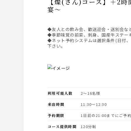
【燦(さん)コース】＋2時間スタンダード飲み放題～季節味覚の前菜・国産牛ステーキを食す
宴～
◆友人との飲み会、歓送迎会・送別会な
◆季節味覚の前菜、刺身、国産牛ステー
◆ネット予約システムは選択条件(日付
下さい。
利用可能人数
2〜16名様
来店時間
11:30〜12:30
予約期限
1日前の21:00までにご
コース提供時間
120分制