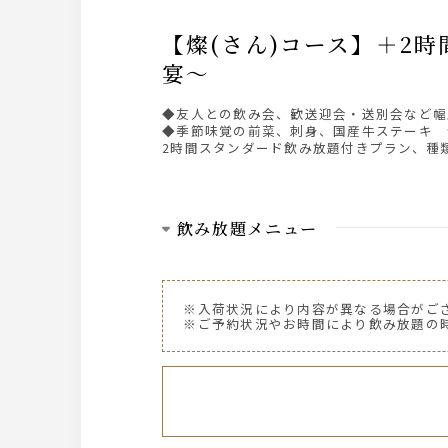
【燦(さん)コース】＋2時間スタンダード飲み放題～季節味覚の前菜・国産牛ステーキを食す
宴～
◆友人との飲み会、歓送迎会・送別会など幅
◆季節味覚の前菜、刺身、国産牛ステーキ 
2時間スタンダード飲み放題付きプラン、種
飲み放題メニュー
ビール
ザ・プレミアム・モルツ 中瓶
※入荷状況により内容が異なる場合がご
※ご予約状況やお時間により飲み放題の
ウイスキー
～AMERICAN～ ジムビーム
サワー・梅酒