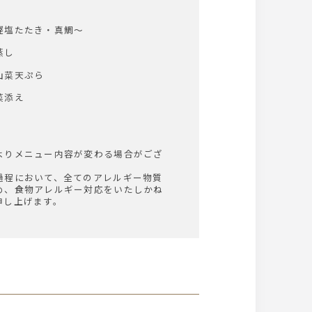
鰹塩たたき・真鯛～
蒸し
山菜天ぷら
菜添え
よりメニュー内容が変わる場合がござ
過程において、全てのアレルギー物質
め、食物アレルギー対応をいたしかね
申し上げます。