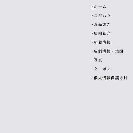
Footer navigatio
ホーム
chevron_right
こだわり
chevron_right
お品書き
chevron_right
店内紹介
chevron_right
新着情報
chevron_right
店舗情報・地図
chevron_right
写真
chevron_right
クーポン
chevron_right
個人情報保護方針
chevron_right