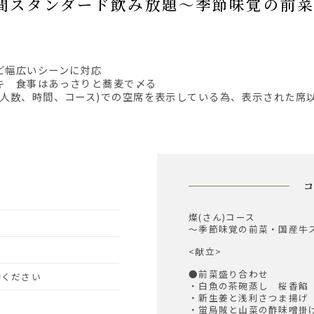
ど幅広いシーンに対応
キ 食事はあっさりと蕎麦で〆る
、人数、時間、コース)での空席を表示している為、表示された席
燦(さん)コース
～季節味覚の前菜・国産牛
<献立>
●前菜盛り合わせ
予約ください
・白魚の茶碗蒸し 桜香
・新生姜と浅利さつま揚げ
・蛍烏賊と山菜の酢味噌掛