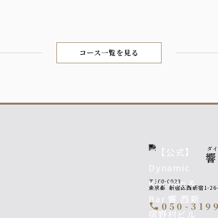
コース一覧を見る
ダ
〒160-0023
東京都
新宿区西新宿1-2
050-319
call