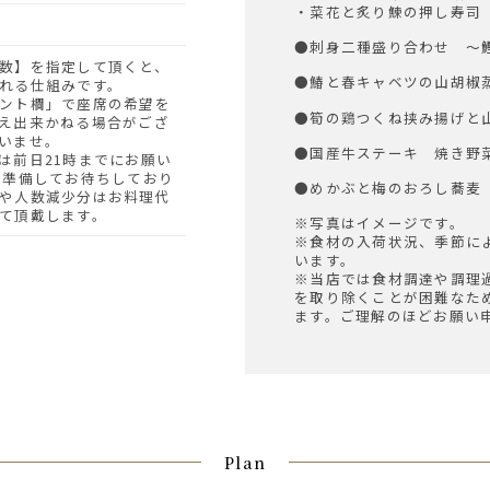
・菜花と炙り鰊の押し寿司
●刺身二種盛り合わせ ～
●鰆と春キャベツの山胡椒
れる仕組みです。
ント欄」で座席の希望を
●筍の鶏つくね挟み揚げと
え出来かねる場合がござ
いませ。
●国産牛ステーキ 焼き野
は前日21時までにお願い
を準備してお待ちしており
●めかぶと梅のおろし蕎麦
や人数減少分はお料理代
て頂戴します。
※写真はイメージです。
※食材の入荷状況、季節に
います。
※当店では食材調達や調理
を取り除くことが困難なた
ます。ご理解のほどお願い
Plan