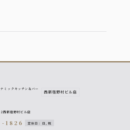
イナミックキッチン＆バー
西新宿野村ビル店
響
6-2西新宿野村ビル店
9-1826
定休日
:
日, 祝