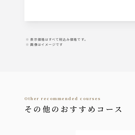
・レモンサワー ・トマトサワー
・梅干しサワー ・緑茶ハイ
・柚子サワー ・梅酒
ワイン
【赤】ヴィッラビアンキ ロッソ
【白】ヴィッラビアンキ ビアンコ
表示価格はすべて税込み価格です。
画像はイメージです
日本酒
聖泉からくち
（冷 又は 燗）
焼酎
・黒丸 黒（芋）
・山紫水明（麦）
other recommended courses
（水割、ソーダ割、ロック、お湯割）
その他のおすすめコース
ソフトドリンク
・ウーロン茶
・グレープフルーツ
・オレンジ