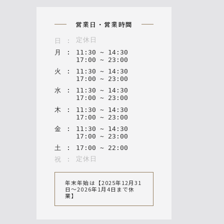
n
営業日・営業時間
定休日
日
:
月
:
11
:
30
~
14
:
30
17
:
00
~
23
:
00
火
:
11
:
30
~
14
:
30
17
:
00
~
23
:
00
水
:
11
:
30
~
14
:
30
17
:
00
~
23
:
00
木
:
11
:
30
~
14
:
30
17
:
00
~
23
:
00
金
:
11
:
30
~
14
:
30
17
:
00
~
23
:
00
土
:
17
:
00
~
22
:
00
定休日
祝
:
年末年始は【2025年12月31
日〜2026年1月4日まで休
業】