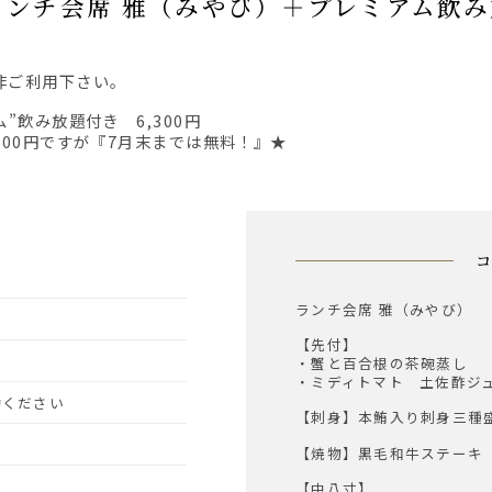
定】ランチ会席 雅（みやび）＋プレミアム飲
非ご利用下さい。
”飲み放題付き 6,300円
000円ですが『7月末までは無料！』★
ランチ会席 雅（みやび）
【先付】
・蟹と百合根の茶碗蒸し
・ミディトマト 土佐酢ジ
予約ください
【刺身】本鮪入り刺身三種
【焼物】黒毛和牛ステーキ
【中八寸】