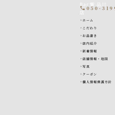
050-319
call
Footer navigati
ホーム
chevron_right
こだわり
chevron_right
お品書き
chevron_right
店内紹介
chevron_right
新着情報
chevron_right
店舗情報・地図
chevron_right
写真
chevron_right
クーポン
chevron_right
個人情報保護方針
chevron_right