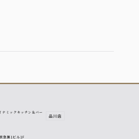
イナミックキッチン＆バー
品川店
響
8京急第1ビル1F