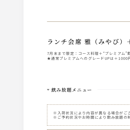
ランチ会席 雅（みやび
7月末まで限定：コース料理＋“プレミアム”飲
★通常プレミアムへのグレードUPは＋100
飲み放題メニュー
ビール
ザ・プレミアム・モルツ 中瓶
※入荷状況により内容が異なる場合がご
ザ・プレミアム・モルツ 香るエール 樽
※ご予約状況やお時間により飲み放題の
ウィスキー