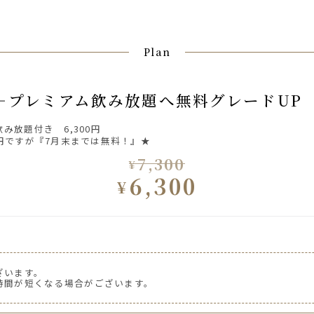
Plan
）＋プレミアム飲み放題へ無料グレードUP
み放題付き 6,300円
0円ですが『7月末までは無料！』★
7,300
¥
6,300
¥
ざいます。
生
時間が短くなる場合がございます。