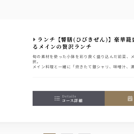
ランチ【響膳(ひびきぜん)】豪華籠
るメインの贅沢ランチ
旬の素材を使った小鉢を彩り良く盛り込んだ前菜、メ
択。
メイン料理と一緒に「炊きたて銀シャリ、味噌汁、
す。
ランチ会食、同窓会等に是非！
details
コース詳細