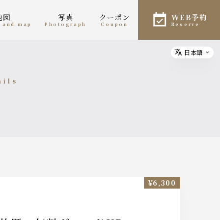
地図
写真
クーポン
WEB予約
n and map
photograph
coupon
reserve
日本語
Select
ails
細
¥6,300