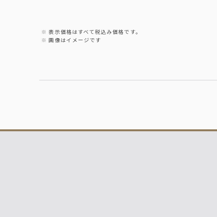
・黒丸 黒（芋）
・山紫水明（麦）
※ロック、水割り、ソーダ割り、お湯割り
表示価格はすべて税込み価格です。
画像はイメージです
ノンアルコール
・ウーロン茶
・グレープフルーツジュース
・オレンジジュース
・オールフリー（ノンアルコールビールテ