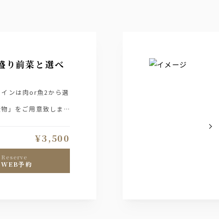
盛り前菜と選べ
インは肉or魚2から選
漬物」をご用意致しま
¥3,500
reserve
WEB予約