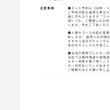
注意事項
●ネット予約は【日時・人数】を指定して頂くと、
ご予約可能な座席が表示さ
誠に恐れ入りますが「コメ
頂いても、ご要望にはお応
います。予めご了承くださ
●人数やコース内容の変更は前日21時までにお願い
致します。 座席とお料理
ますので当日のキャンセル
金分をキャンセル代金とし
●当社の食物アレルギー
当社では食材調達や調理過
ルギー物質を取り除くこと
ギー対応をいたしかねます
ご理解のほどお願い申し上