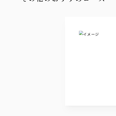
・ジンソーダ
・ジントニック
ウォッカ
ジャパンクラフト『白HAKU』
・ウォッカソーダ
・モスコミュール
ワイン
【赤】ヴィッラビアンキ ロッソ
【白】ヴィッラビアンキ ビアンコ
【泡】ラルス スプマンテ ブリュット
日本酒
・千葉県 聖泉からくち
・新潟県 越乃景虎
・宮城県 伯楽星 特別純米
・福島県 末廣山廃純米
※冷 又は 燗でご用意
焼酎