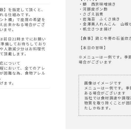
・鰤 西京味噌焼き
・河豚皮ポン酢
・さざえ旨煮
れる仕組みです。
・岩海苔 ふくさ焼き
ント欄」で座席の希望を
・金澤美人れんこん 山椒
え出来かねる場合がござ
・帆立さつま揚げ
いませ。
【食事】鶏と牛蒡の石釜炊
を準備してお待ちしており
【本日の甘味】
や人数減少分はお料理代
て頂戴します。
※メニューは一例です。季
場合がございます
対応について
程において、全てのアレ
が困難な為、食物アレル
。
画像はイメージです
げます。
メニューは一例です。季
ある場合がございます
当社では食材調達や調理
物質を取り除くことが困
たしかねます。