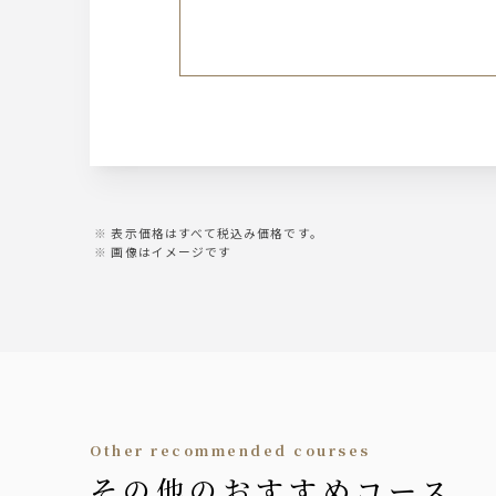
【世界の五大ウイスキー】
日本：角
イギリス：バランタイン
アイルランド：カネマラ
カナダ：カナディアンクラブ
アメリカ：ジムビーム
※ロック、水割り、ソーダ割り、お湯割り
サワー
・レモンサワー
表示価格はすべて税込み価格です。
・トマトサワー
画像はイメージです
・梅干しサワー
・緑茶ハイ
・柚子サワー
梅酒
サントリー 南高梅酒
※ロック、水割り、ソーダ割り、お湯割り
other recommended courses
ジン
その他のおすすめコース
ジャパンクラフト『六ROKU』