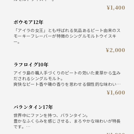
¥1,400
ボウモア12年
「アイラの女王」とも呼ばれる気品あるピート由来のス
モーキーフレーバーが特徴のシングルモルトウイスキ
ー。
¥2,000
ラフロイグ10年
アイラ島の職人手づくりのピートの効いた麦芽から生み
だされるシングルモルト。
爽快なピート香や磯の香りを思わせる個性的な味わいが
世界中の熱烈なファンを魅了し続けています。
¥1,600
バランタイン17年
世界中にファンを持つ、バランタイン。
豊かなふくらみを感じさせる、まろやかな味わいが特長
です。
長期にわたって熟成された原酒を選りすぐった逸品は、