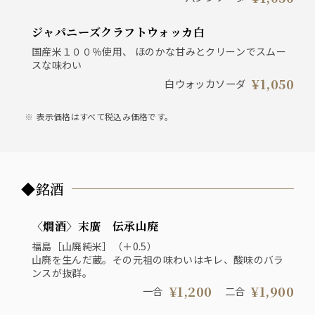
ジャパニーズクラフトウォッカ白
国産米１００％使用、 ほのかな甘みとクリーンでスムー
スな味わい
¥1,050
白ウォッカソーダ
表示価格はすべて税込み価格です。
◆銘酒
〈燗酒〉末廣 伝承山廃
福島［山廃純米］（＋0.5）
山廃を生んだ蔵。その元祖の味わいはキレ、酸味のバラ
ンスが抜群。
¥1,200
¥1,900
一合
二合