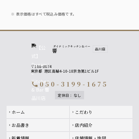
ご理解のほどお願い申し上げます。
表示価格はすべて税込み価格です。
ダイナミックキッチン＆バー
品川店
響
〒108-0074
東京都
港区高輪4-10-18京急第1ビル1F
050-3199-1675
call
定休日
:
なし
Footer navigation
ホーム
こだわり
chevron_right
chevron_right
お品書き
店内紹介
chevron_right
chevron_right
新着情報
店舗情報・地図
chevron_right
chevron_right