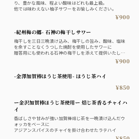
り、豊かな風味、程よい酸味はどれも最上級。
他では味わえない柚子サワーをお愉しみください。
¥900
-紀州梅の郷- 石神の梅干しサワー
梅干しを三日三晩漬け込み、梅干しの旨み、酸味、塩味
を余すことなくうつした焼酎を使用したサワーに
贈答用にも使われる石神の梅干しを添えて提供いたしま
す。
¥900
-金澤加賀棒ほうじ茶使用- ほうじ茶ハイ
¥850
ー金沢加賀棒ほうじ茶使用ー 焙じ茶香るチャイハ
イ
香ばしさや甘みが強い加賀棒焙じ茶を一晩漬け込んだウ
ォッカをベースに
アジアンスパイスのチャイを掛け合わせたラテハイ
¥850