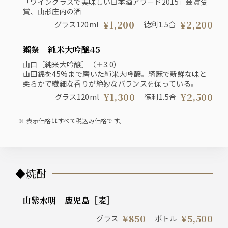
「ワイングラスで美味しい日本酒アワード2015」金賞受
賞、山形庄内の酒
¥1,200
¥2,200
グラス120ml
徳利1.5合
獺祭 純米大吟醸45
山口［純米大吟醸］（＋3.0）
山田錦を45%まで磨いた純米大吟醸。綺麗で新鮮な味と
柔らかで繊細な香りが絶妙なバランスを保っている。
¥1,300
¥2,500
グラス120ml
徳利1.5合
表示価格はすべて税込み価格です。
◆焼酎
山紫水明 鹿児島［麦］
¥850
¥5,500
グラス
ボトル