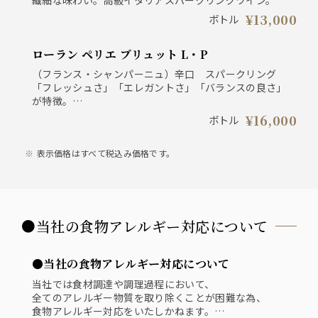
繊細な味わい。高級イタリアスパークリングワイン。
¥13,000
ボトル
ローラン ペリエ ブリュット L・P
（フランス・シャンパーニュ）辛口 スパークリング
「フレッシュさ」「エレガントさ」「バランスの良さ」
が特徴。
厳選されたシャルドネ比率が高く、白い花の香り。
¥16,000
ボトル
表示価格はすべて税込み価格です。
●当社の食物アレルギー対応について
●当社の食物アレルギー対応について
当社では食材調達や調理過程において、
全てのアレルギー物質を取り除くことが困難な為、
食物アレルギー対応をいたしかねます。