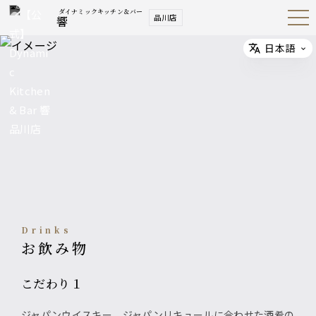
ダイナミックキッチン＆バー
品川店
響
Open
Navig
ation
Menu
日本語
Select
Drinks
お飲み物
こだわり１
ジャパンウイスキー、ジャパンリキュールに合わせた酒肴の