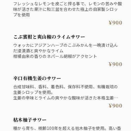
フレッシュなレモンを皮ごと搾る事で、レモンの苦みや酸
味が活きた果汁に和三盆を合わせた極上の自家製シロッ
プを使用
¥900
こぶ蜜柑と爽山椒のライムサワー
ウォッカにアジアンハーブのこぶみかんを一晩漬け込ん
だ浸漬酒と爽やかなライム
柑橘由来の香りのネパール胡椒がアクセント
¥900
辛口有機生姜のサワー
合成甘味料、香料、着色料、保存料不使用、有機栽培の
生姜シロップを使用。
生姜の辛味とライムの爽やかな酸味が活きた本格生姜サ
ワー
¥900
枯木柚子サワー
種から育ち、樹齢100年を超える枯木柚子を使用。高い香