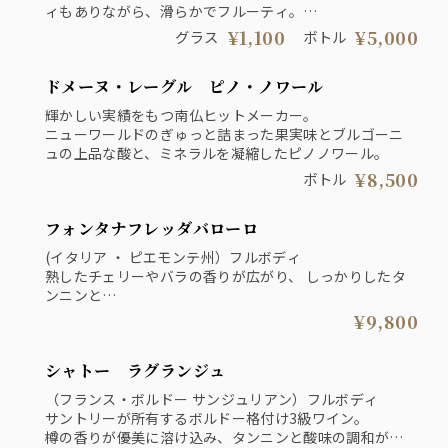
ィもありながら、滑らかでフルーティ。
しっかりとした旨みもあり調和のとれた味わい。
¥1,100
¥5,000
グラス
ボトル
ドメーヌ・レーグル ピノ・ノワール
輝かしい実績をもつ南仏ヒットメーカー。
ニューワールドのぎゅっと詰まった果実味とブルゴーニ
ュの上品な酸と、ミネラルを凝縮したピノノワール。
¥8,500
ボトル
フォンタナフレッダバローロ
(イタリア ・ ピエモンテ州）フルボディ
熟したチェリーやバラの香りが広がり、 しっかりしたタ
ンニンと
豊かな酸味が見事に調和。 ミネラル感のある長い余韻が
¥9,800
特徴。
シャトー ラグランジュ
（フランス・ボルドー サンジュリアン）フルボディ
サントリーが所有するボルドー格付け3級ワイン。
樽の香りが優美に溶け込み、タンニンと酸味の調和が見