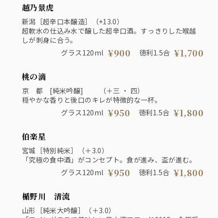
越乃景虎
新潟［超辛口本醸造］（+13.0）
超軟水の仕込み水で醸した超辛口酒。すっきりした喉越
しが刺身に合う。
¥900
¥1,700
グラス120ml
徳利1.5合
桃の滴
京 都 [純米吟醸] （＋三 ・ 四）
穏やかな香りと後口のキレが特徴的な一杯。
¥950
¥1,800
グラス120ml
徳利1.5合
伯楽星
宮城［特別純米］（＋3.0）
「究極の食中酒」がコンセプト。食が進み、盃が進む。
¥950
¥1,800
グラス120ml
徳利1.5合
楯野川 清流
山形［純米大吟醸］（＋3.0）