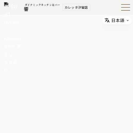
ダイナミックキッチン＆バー
カレッタ汐留店
響
Open
Navig
ation
Menu
日本語
Select