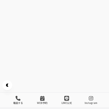
Appearance mode switch
電話する
WEB予約
LINE公式
Instagram