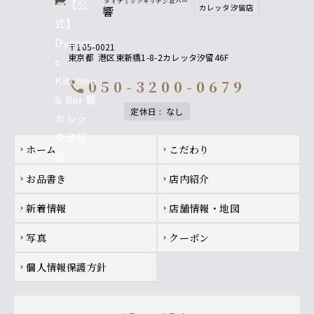
ダイナミックキッチン＆バー
カレッタ汐留店
響
〒105-0021
東京都
港区東新橋1-8-2カレッタ汐留46F
050-3200-0679
call
定休日
:
なし
Footer navigation
ホーム
こだわり
chevron_right
chevron_right
お品書き
店内紹介
chevron_right
chevron_right
新着情報
店舗情報・地図
chevron_right
chevron_right
写真
クーポン
chevron_right
chevron_right
個人情報保護方針
chevron_right