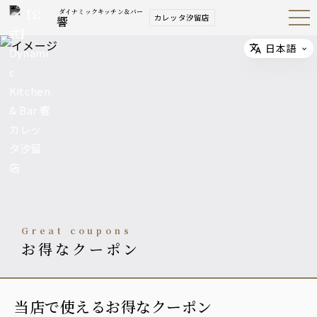
ダイナミックキッチン＆バー
カレッタ汐留店
響
Open
Navig
ation
Menu
日本語
Select
great coupons
お得なクーポン
当店で使えるお得なクーポン