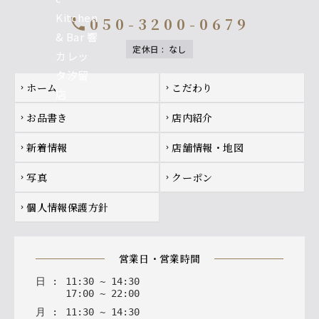
050-3200-0679
call
定休日
:
なし
Footer navigation
ホーム
こだわり
chevron_right
chevron_right
お品書き
店内紹介
chevron_right
chevron_right
新着情報
店舗情報・地図
chevron_right
chevron_right
写真
クーポン
chevron_right
chevron_right
個人情報保護方針
chevron_right
営業日・営業時間
日
:
11
:
30
~
14
:
30
17
:
00
~
22
:
00
月
:
11
:
30
~
14
:
30