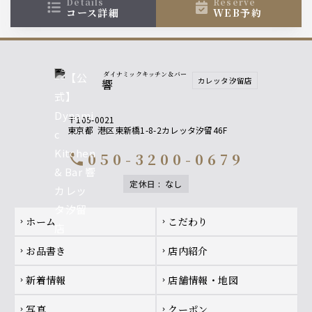
details
reserve
コース詳細
WEB予約
ダイナミックキッチン＆バー
カレッタ汐留店
響
〒105-0021
東京都
港区東新橋1-8-2カレッタ汐留46F
050-3200-0679
call
定休日
:
なし
Footer navigation
ホーム
こだわり
chevron_right
chevron_right
お品書き
店内紹介
chevron_right
chevron_right
新着情報
店舗情報・地図
chevron_right
chevron_right
写真
クーポン
chevron_right
chevron_right