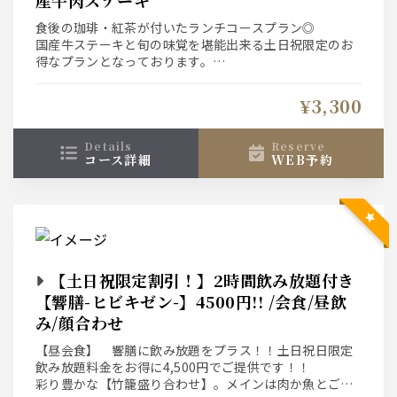
食後の珈琲・紅茶が付いたランチコースプラン◎
国産牛ステーキと旬の味覚を堪能出来る土日祝限定のお
得なプランとなっております。
【お一人様、1皿ずつでご用意しております】
¥3,300
details
reserve
コース詳細
WEB予約
【土日祝限定割引！】2時間飲み放題付き
【響膳-ヒビキゼン-】4500円!! /会食/昼飲
み/顔合わせ
【昼会食】 響膳に飲み放題をプラス！！土日祝日限定
飲み放題料金をお得に4,500円でご提供です！！
彩り豊かな【竹籠盛り合わせ】。メインは肉か魚とご飯