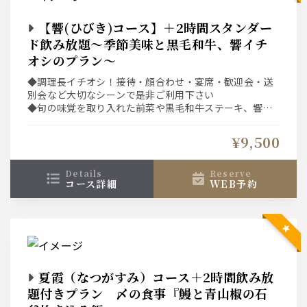
【響(ひびき)コース】＋2時間スタンダー
ド飲み放題～季節美味と黒毛和牛、響イチ
オシのプラン～
◆調理長イチオシ！接待・顔合わせ・宴席・歓迎会・送
別会など大切なシーンで是非ご利用下さい
◆旬の味覚を取り入れた前菜や黒毛和牛ステーキ、響自
慢のコシヒカリ石釜炊き込み飯を堪能
◆ネット予約システムは選択条件(日付、人数、時間、コ
¥9,500
ース)での空席を表示している為、表示された席以外をご
希望の場合は直接、お店へご連絡下さい。
details
reserve
コース詳細
WEB予約
夏霞（なつがすみ）コース＋2時間飲み放
題付きプラン 〆の食事『鰻と青山椒の石