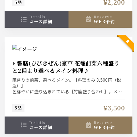
¥2,200
5品
details
reserve
コース詳細
WEB予約
響膳(ひびきぜん)豪華 花籠前菜六種盛り
と2種より選べるメイン料理♪
籠盛りの前菜、選べるメイン。【料理のみ 3,500円（税
込）】
色鮮やかに盛り込まれている【竹籠盛り合わせ】。メイ
ンは肉か魚とご飯に味噌汁、漬物、香の物が付きます。
最後にデザート３種盛り合わせが付いたお得な宴会プラ
¥3,500
5品
ン。
【お一人様、1皿ずつでご用意しております】
details
reserve
コース詳細
WEB予約