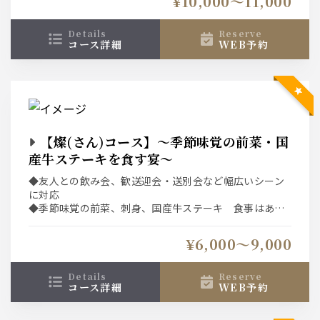
¥10,000〜11,000
details
reserve
コース詳細
WEB予約
【燦(さん)コース】～季節味覚の前菜・国
産牛ステーキを食す宴～
◆友人との飲み会、歓送迎会・送別会など幅広いシーン
に対応
◆季節味覚の前菜、刺身、国産牛ステーキ 食事はあっ
さりと蕎麦で〆る
◆ネット予約システムは選択条件(日付、人数、時間、コ
¥6,000〜9,000
ース)での空席を表示している為、表示された席以外をご
希望の場合は直接、お店へご連絡下さい。
details
reserve
コース詳細
WEB予約