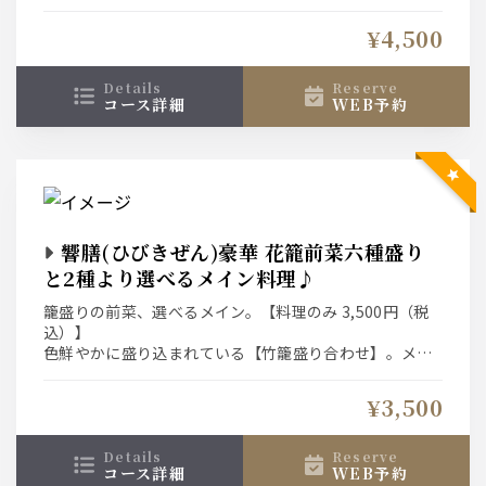
に味噌汁、漬物などが付きます。最後にデザート３種盛
り合わせが付いたお得プラン。
¥4,500
【お一人様、1皿ずつでご用意しております】
details
reserve
コース詳細
WEB予約
響膳(ひびきぜん)豪華 花籠前菜六種盛り
と2種より選べるメイン料理♪
籠盛りの前菜、選べるメイン。【料理のみ 3,500円（税
込）】
色鮮やかに盛り込まれている【竹籠盛り合わせ】。メイ
ンは肉か魚とご飯に味噌汁、漬物、香の物が付きます。
最後にデザート３種盛り合わせが付いたお得な宴会プラ
¥3,500
ン。
【お一人様、1皿ずつでご用意しております】
details
reserve
コース詳細
WEB予約