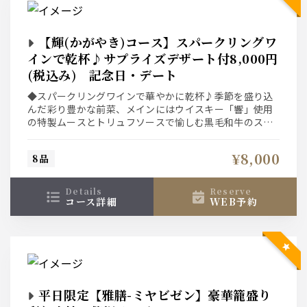
【輝(かがやき)コース】スパークリングワ
インで乾杯♪サプライズデザート付8,000円
(税込み) 記念日・デート
◆スパークリングワインで華やかに乾杯♪季節を盛り込
んだ彩り豊かな前菜、メインにはウイスキー「響」使用
の特製ムースとトリュフソースで愉しむ黒毛和牛のステ
ーキ 食後のデザートはメッセージ入りサプライズデザ
ートも付いた特別デートプラン
¥8,000
8品
※デザートのメッセージを御希望の方は、御電話で承っ
ております。
details
reserve
コース詳細
WEB予約
平日限定【雅膳-ミヤビゼン】豪華籠盛り