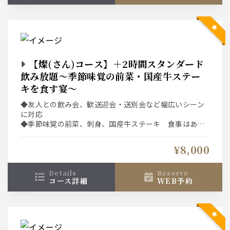
【燦(さん)コース】＋2時間スタンダード
飲み放題～季節味覚の前菜・国産牛ステー
キを食す宴～
◆友人との飲み会、歓送迎会・送別会など幅広いシーン
に対応
◆季節味覚の前菜、刺身、国産牛ステーキ 食事はあっ
さりと蕎麦で〆る
◆ネット予約システムは選択条件(日付、人数、時間、コ
¥8,000
ース)での空席を表示している為、表示された席以外をご
希望の場合は直接、お店へご連絡下さい。
details
reserve
コース詳細
WEB予約