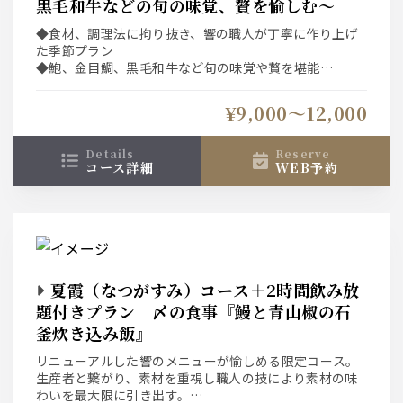
黒毛和牛などの旬の味覚、贅を愉しむ～
◆食材、調理法に拘り抜き、響の職人が丁寧に作り上げ
た季節プラン
◆鮑、金目鯛、黒毛和牛など旬の味覚や贅を堪能
◆ネット予約システムは選択条件(日付、人数、時間、コ
ース)での空席を表示している為、表示された席以外をご
¥9,000〜12,000
希望の場合は直接、お店へご連絡下さい。
details
reserve
コース詳細
WEB予約
夏霞（なつがすみ）コース＋2時間飲み放
題付きプラン 〆の食事『鰻と青山椒の石
釜炊き込み飯』
リニューアルした響のメニューが愉しめる限定コース。
生産者と繋がり、素材を重視し職人の技により素材の味
わいを最大限に引き出す。