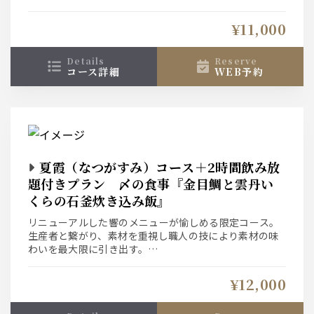
和食の中にもアジアのエッセンスを取り入れた響ならで
はの”新和食”をお愉しみ下さい。
¥11,000
〆の食事は『鰻と青山椒の石釜炊き込み飯』
details
reserve
コース詳細
WEB予約
夏霞（なつがすみ）コース＋2時間飲み放
題付きプラン 〆の食事『金目鯛と雲丹い
くらの石釜炊き込み飯』
リニューアルした響のメニューが愉しめる限定コース。
生産者と繋がり、素材を重視し職人の技により素材の味
わいを最大限に引き出す。
和食の中にもアジアのエッセンスを取り入れた響ならで
はの”新和食”をお愉しみ下さい。
¥12,000
〆の食事は『金目鯛と雲丹いくらの石釜炊き込み飯』