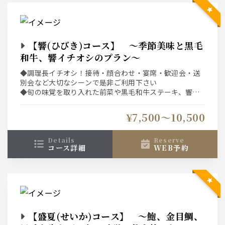
【響(ひびき)コース】 ～季節美味と黒毛
和牛、響イチオシのプラン～
◆調理長イチオシ！接待・顔合わせ・宴席・歓迎会・送
別会など大切なシーンで是非ご利用下さい
◆旬の味覚を取り入れた前菜や黒毛和牛ステーキ、響自
慢のコシヒカリ石釜炊き込み飯を堪能
◆ネット予約システムは選択条件(日付、人数、時間、コ
¥7,500〜10,500
ース)での空席を表示している為、表示された席以外をご
希望の場合は直接、お店へご連絡下さい。
details
reserve
コース詳細
WEB予約
【盛夏(せいか)コース】 ～鮑、金目鯛、