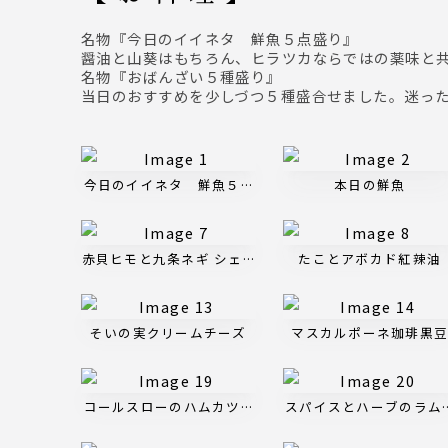
名物『今日のイイネタ 鮮魚５点盛り』
醤油と山葵はもちろん、ヒラツカならではの薬味と
名物『おばんざい５種盛り』
当日のおすすめを少しづつ５種盛合せました。迷っ
今日のイイネタ 鮮魚５点盛り
本日の鮮魚
赤貝ヒモと九条ネギ シェリー酢味噌和え
たことアボカド紅辣油
そいの実クリームチーズ
マスカルポーネ珈琲黒
コールスローのハムカツサンド
スパイスとハーブのラム