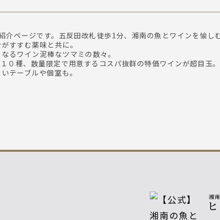
のご紹介ページです。五反田改札徒歩1分、湘南の魚とワインを愉し
ンがすすむ薬味と共に。
くなるワイン泥棒なツマミの数々。
約１０種、数量限定で用意するコスパ抜群の特価ワインが超目玉
よいテーブルや個室も。
湘