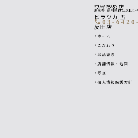
〒141-0031
東京都
品川区西五反田1-4
03-6420
call
Footer navigatio
ホーム
chevron_right
こだわり
chevron_right
お品書き
chevron_right
店舗情報・地図
chevron_right
写真
chevron_right
個人情報保護方針
chevron_right