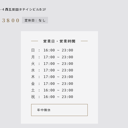
-4 西五反田タテイシビルB1F
-3800
定休日
:
なし
n
営業日・営業時間
日
:
16
:
00
~
23
:
00
月
:
17
:
00
~
23
:
00
火
:
17
:
00
~
23
:
00
水
:
17
:
00
~
23
:
00
木
:
17
:
00
~
23
:
00
金
:
17
:
00
~
23
:
00
土
:
16
:
00
~
23
:
00
祝
:
16
:
00
~
23
:
00
年中無休