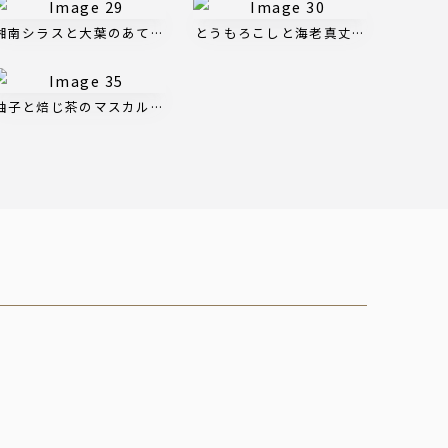
湘南シラスと大葉のあてピザ
とうもろこしと海老真丈の春巻き
ト
柚子と焙じ茶のマスカルポーネ 自家製プリン