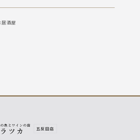
む居酒屋
。
南の魚とワインの店
五反田店
ヒラツカ