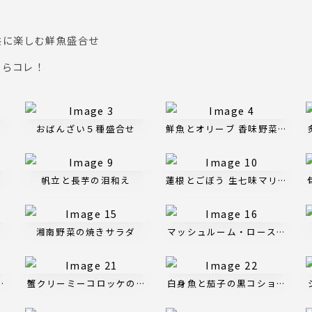
共に楽しむ鮮魚盛合せ
たらコレ！
おばんざい５種盛合せ
鮮魚とオリーブ 香味野菜のタル
帆立と長芋の泪和え
蓮根とごぼう 生七味マリネ
豆
湘南野菜の焼きサラダ
マッシュルーム・ローストビー
ミートボール
蟹クリーミーコロッケのトマトグラタン
白身魚と茄子の黒コショウ炒め