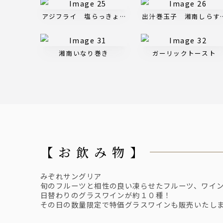
アジフライ 塩らっきょタルタル
出汁巻玉子 湘南しらす
湘南いなり巻き
ガーリックトースト
【 お 飲 み 物 】
みぞれサングリア
旬のフルーツと相性の良い凍らせたフルーツ、ワイ
日替わりのグラスワインが約１０種！
その日の数量限定で特価グラスワインも販売いたし