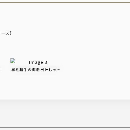
コース】
000円『ヒラツカ定番料理』『鮮魚刺身３点盛り』『牛すじ赤ワイン煮
コース｜飲み放題2時間付き 8,000円『鮮魚刺身５点盛り』『ワイ
黒毛和牛の海老出汁しゃぶしゃぶコース｜飲み放題2時間付き10