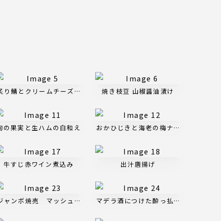
タル
炙り鯖とクリームチーズのポテサラ
焼き枝豆 山椒醤油漬け
旬の果実と生ハムの白和え
おかひじきと海老の梅ナムル
フ・マンチェゴチーズのサラダ
牛すじ赤ワイン煮込み
出汁唐揚げ
ジャンボ焼売 マッシュルームと海老醤 ２ケ
マデラ酒につけた酔っ払い海老