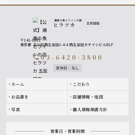
湘南の魚とワインの店
五反田店
ヒラツカ
〒141-0031
東京都
品川区西五反田1-4-4 西五反田タテイシビルB1F
03-6420-3800
call
定休日
:
なし
Footer navigation
ホーム
こだわり
chevron_right
chevron_right
お品書き
店舗情報・地図
chevron_right
chevron_right
写真
個人情報保護方針
chevron_right
chevron_right
営業日・営業時間