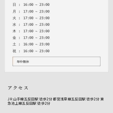
日
:
16
:
00
~
23
:
00
月
:
17
:
00
~
23
:
00
火
:
17
:
00
~
23
:
00
水
:
17
:
00
~
23
:
00
木
:
17
:
00
~
23
:
00
金
:
17
:
00
~
23
:
00
土
:
16
:
00
~
23
:
00
祝
:
16
:
00
~
23
:
00
年中無休
アクセス
JＲ山手線五反田駅 徒歩2分 都営浅草線五反田駅 徒歩2分 東
急池上線五反田駅 徒歩2分