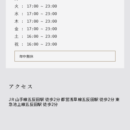
火
:
17
:
00
~
23
:
00
水
:
17
:
00
~
23
:
00
木
:
17
:
00
~
23
:
00
金
:
17
:
00
~
23
:
00
土
:
16
:
00
~
23
:
00
祝
:
16
:
00
~
23
:
00
年中無休
アクセス
JＲ山手線五反田駅 徒歩2分 都営浅草線五反田駅 徒歩2分 東
急池上線五反田駅 徒歩2分