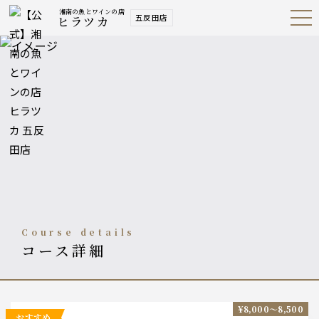
湘南の魚とワインの店
五反田店
ヒラツカ
Open
Navig
ation
Menu
course details
コース詳細
¥8,000〜8,500
おすすめ