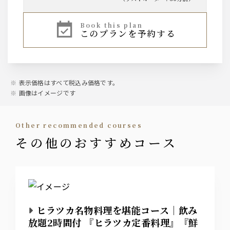
サワー＆ハイボール
日本酒​
book this plan
このプランを予約する
烏龍ハイ
冷酒
紅茶ハイ
JJ
翠ジンソーダ
ノンアルコール
角ハイボール
烏龍茶
表示価格はすべて税込み価格です。
緑茶
ジンジャーエール
本日の葡萄香るサワー​
画像はイメージです
本日の赤 staff ask
本日の白 staff ask
other recommended courses
その他のおすすめコース
焼酎・果実酒
大隅 芋・麦
ビール
ザ・プレミアム・モルツ 香るエール
ヒラツカ名物料理を堪能コース｜飲み
放題2時間付 『ヒラツカ定番料理』『鮮
ワイン赤