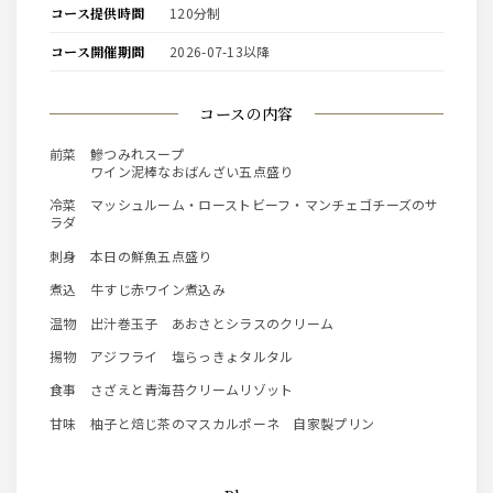
コース提供時間
120分制
コース開催期間
2026-07-13以降
コースの内容
前菜 鰺つみれスープ
ワイン泥棒なおばんざい五点盛り
冷菜 マッシュルーム・ローストビーフ・マンチェゴチーズのサ
ラダ
刺身 本日の鮮魚五点盛り
煮込 牛すじ赤ワイン煮込み
温物 出汁巻玉子 あおさとシラスのクリーム
揚物 アジフライ 塩らっきょタルタル
食事 さざえと青海苔クリームリゾット
甘味 柚子と焙じ茶のマスカルポーネ 自家製プリン