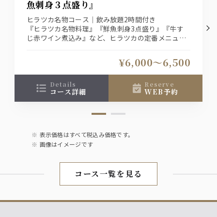
魚刺身３点盛り』
カステッリ・セヴェリーノ
テラスデリスボティント​
ヒラツカ名物コース｜飲み放題2時間付き
レセルバ​
『ヒラツカ名物料理』『鮮魚刺身3点盛り』『牛す
じ赤ワイン煮込み』など、ヒラツカの定番メニュー
ワイン白
をお楽しみいただける定番コースです！
飲み放題は、通常飲み放題とプレミアム飲み放題の
テッラニーマプーリアビアンコ
¥6,000〜6,500
2種類ございます！
テラスデリスボアブランコ​
シャトーサンフロランブラン
イ・ピアーニビアンコ​
details
reserve
コース詳細
WEB予約
泡
ピノノワールスプマンテ
表示価格はすべて税込み価格です。
日本酒​
画像はイメージです
冷酒
コース一覧を見る
ノンアルコール
烏龍茶
緑茶
ジンジャーエール