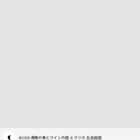
湘南の魚とワインの店 ヒラツカ 五反田店
©
2026
Appearance mode switch