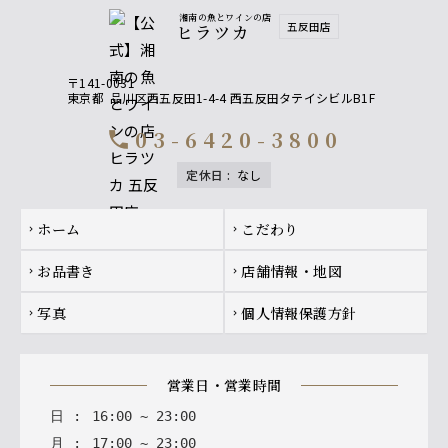
湘南の魚とワインの店
五反田店
ヒラツカ
〒141-0031
東京都
品川区西五反田1-4-4 西五反田タテイシビルB1F
03-6420-3800
call
定休日
:
なし
Footer navigation
ホーム
こだわり
chevron_right
chevron_right
お品書き
店舗情報・地図
chevron_right
chevron_right
写真
個人情報保護方針
chevron_right
chevron_right
営業日・営業時間
日
:
16
:
00
~
23
:
00
月
:
17
:
00
~
23
:
00