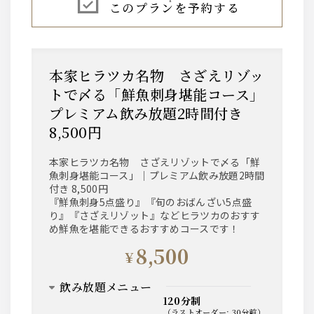
このプランを予約する
烏龍ハイ
紅茶ハイ
JJ
翠ジンソーダ
角ハイボール
本家ヒラツカ名物 さざえリゾッ
本日の葡萄香るサワー​
トで〆る「鮮魚刺身堪能コース」
本日の赤 staff ask
プレミアム飲み放題2時間付き
本日の白 staff ask
8,500円
焼酎・果実酒
本家ヒラツカ名物 さざえリゾットで〆る「鮮
大隅 芋・麦
魚刺身堪能コース」｜プレミアム飲み放題2時間
付き 8,500円
『鮮魚刺身5点盛り』『旬のおばんざい5点盛
ワイン赤
り』『さざえリゾット』などヒラツカのおすす
め鮮魚を堪能できるおすすめコースです！
カステッリ・セヴェリーノ
テラスデリスボティント​
8,500
¥
ワイン白
飲み放題メニュー
テッラニーマプーリアビアンコ
120分制
テラスデリスボアブランコ​
（
ラストオーダー
:
30分前
）